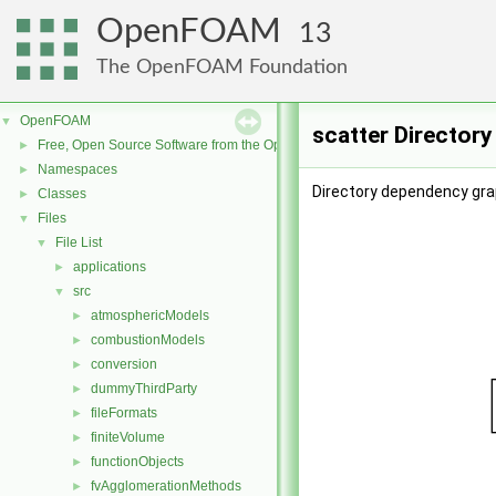
OpenFOAM
13
The OpenFOAM Foundation
OpenFOAM
▼
scatter Director
Free, Open Source Software from the OpenFOAM Foundation
►
Namespaces
►
Directory dependency grap
Classes
►
Files
▼
File List
▼
applications
►
src
▼
atmosphericModels
►
combustionModels
►
conversion
►
dummyThirdParty
►
fileFormats
►
finiteVolume
►
functionObjects
►
fvAgglomerationMethods
►