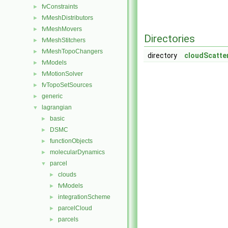
fvConstraints
►
fvMeshDistributors
►
fvMeshMovers
►
Directories
fvMeshStitchers
►
fvMeshTopoChangers
►
directory
cloudScatte
fvModels
►
fvMotionSolver
►
fvTopoSetSources
►
generic
►
lagrangian
▼
basic
►
DSMC
►
functionObjects
►
molecularDynamics
►
parcel
▼
clouds
►
fvModels
►
integrationScheme
►
parcelCloud
►
parcels
►