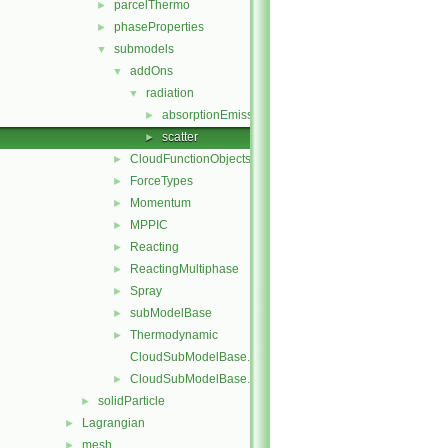
parcelThermo
►
phaseProperties
►
submodels
▼
addOns
▼
radiation
▼
absorptionEmission
►
scatter
►
CloudFunctionObjects
►
ForceTypes
►
Momentum
►
MPPIC
►
Reacting
►
ReactingMultiphase
►
Spray
►
subModelBase
►
Thermodynamic
►
CloudSubModelBase.C
CloudSubModelBase.H
►
solidParticle
►
Lagrangian
►
mesh
►