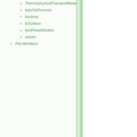
ThermophysicalTransportModels
►
topoSetSources
►
tracking
►
triSurface
►
twoPhaseModels
►
waves
►
File Members
►