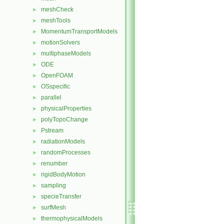
meshCheck
►
meshTools
►
MomentumTransportModels
►
motionSolvers
►
multiphaseModels
►
ODE
►
OpenFOAM
►
OSspecific
►
parallel
►
physicalProperties
►
polyTopoChange
►
Pstream
►
radiationModels
►
randomProcesses
►
renumber
►
rigidBodyMotion
►
sampling
►
specieTransfer
►
surfMesh
►
thermophysicalModels
►