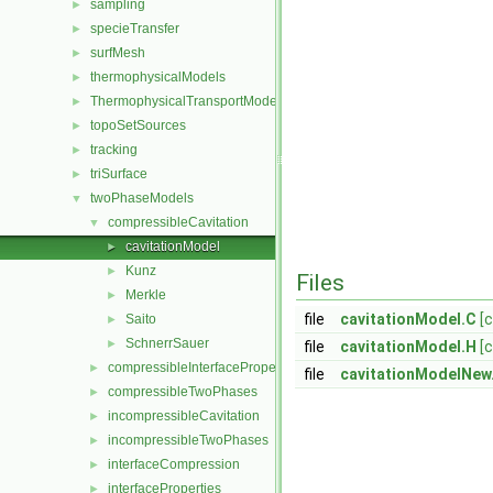
sampling
►
specieTransfer
►
surfMesh
►
thermophysicalModels
►
ThermophysicalTransportModels
►
topoSetSources
►
tracking
►
triSurface
►
twoPhaseModels
▼
compressibleCavitation
▼
cavitationModel
►
Kunz
►
Files
Merkle
►
file
cavitationModel.C
[
Saito
►
SchnerrSauer
►
file
cavitationModel.H
[
compressibleInterfaceProperties
►
file
cavitationModelNew
compressibleTwoPhases
►
incompressibleCavitation
►
incompressibleTwoPhases
►
interfaceCompression
►
interfaceProperties
►