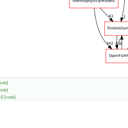
code]
code]
.C
[code]