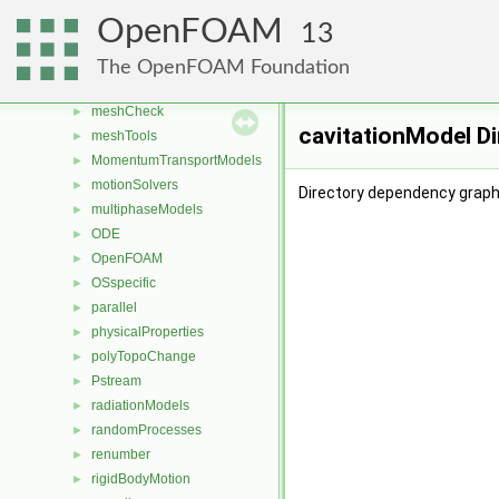
generic
►
OpenFOAM
13
lagrangian
►
Lagrangian
►
The OpenFOAM Foundation
mesh
►
meshCheck
►
cavitationModel D
meshTools
►
MomentumTransportModels
►
motionSolvers
►
Directory dependency graph 
multiphaseModels
►
ODE
►
OpenFOAM
►
OSspecific
►
parallel
►
physicalProperties
►
polyTopoChange
►
Pstream
►
radiationModels
►
randomProcesses
►
renumber
►
rigidBodyMotion
►