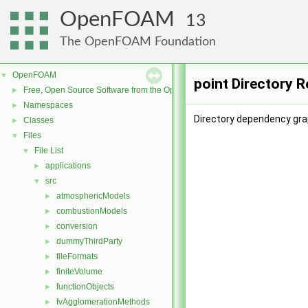
OpenFOAM
13
The OpenFOAM Foundation
OpenFOAM
▼
point Directory 
Free, Open Source Software from the OpenFOAM Foundation
►
Namespaces
►
Directory dependency grap
Classes
►
Files
▼
File List
▼
applications
►
src
▼
atmosphericModels
►
combustionModels
►
conversion
►
dummyThirdParty
►
fileFormats
►
finiteVolume
►
functionObjects
►
fvAgglomerationMethods
►