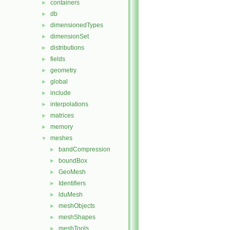
containers
►
db
►
dimensionedTypes
►
dimensionSet
►
distributions
►
fields
►
geometry
►
global
►
include
►
interpolations
►
matrices
►
memory
►
meshes
▼
bandCompression
►
boundBox
►
GeoMesh
►
Identifiers
►
lduMesh
►
meshObjects
►
meshShapes
►
meshTools
►