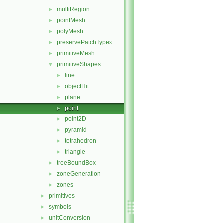
multiRegion
►
pointMesh
►
polyMesh
►
preservePatchTypes
►
primitiveMesh
►
primitiveShapes
▼
line
►
objectHit
►
plane
►
point
►
point2D
►
pyramid
►
tetrahedron
►
triangle
►
treeBoundBox
►
zoneGeneration
►
zones
►
primitives
►
symbols
►
unitConversion
►