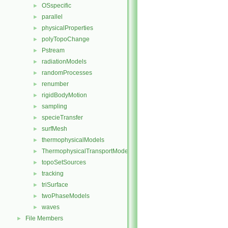
OSspecific
►
parallel
►
physicalProperties
►
polyTopoChange
►
Pstream
►
radiationModels
►
randomProcesses
►
renumber
►
rigidBodyMotion
►
sampling
►
specieTransfer
►
surfMesh
►
thermophysicalModels
►
ThermophysicalTransportModels
►
topoSetSources
►
tracking
►
triSurface
►
twoPhaseModels
►
waves
►
File Members
►