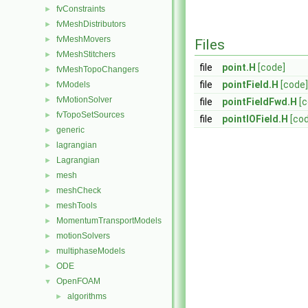
fvConstraints
►
fvMeshDistributors
►
fvMeshMovers
►
Files
fvMeshStitchers
►
file
point.H
[code]
fvMeshTopoChangers
►
file
pointField.H
[code]
fvModels
►
fvMotionSolver
►
file
pointFieldFwd.H
[
fvTopoSetSources
►
file
pointIOField.H
[co
generic
►
lagrangian
►
Lagrangian
►
mesh
►
meshCheck
►
meshTools
►
MomentumTransportModels
►
motionSolvers
►
multiphaseModels
►
ODE
►
OpenFOAM
▼
algorithms
►