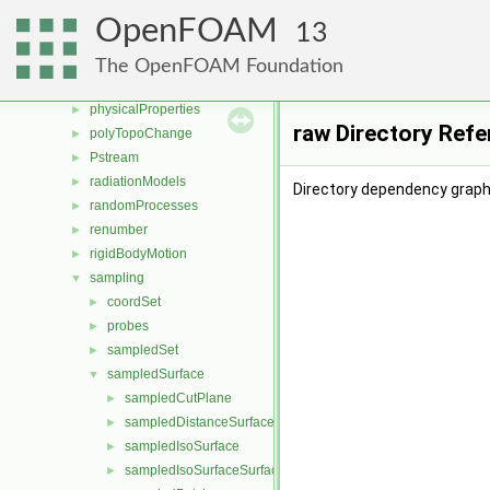
ODE
►
OpenFOAM
13
OpenFOAM
►
OSspecific
►
The OpenFOAM Foundation
parallel
►
physicalProperties
►
raw Directory Ref
polyTopoChange
►
Pstream
►
radiationModels
►
Directory dependency graph 
randomProcesses
►
renumber
►
rigidBodyMotion
►
sampling
▼
coordSet
►
probes
►
sampledSet
►
sampledSurface
▼
sampledCutPlane
►
sampledDistanceSurface
►
sampledIsoSurface
►
sampledIsoSurfaceSurface
►