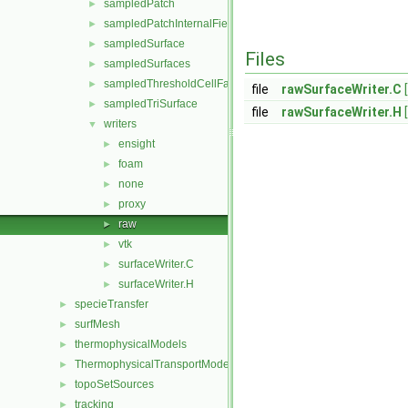
sampledPatch
►
sampledPatchInternalField
►
sampledSurface
►
Files
sampledSurfaces
►
sampledThresholdCellFaces
►
file
rawSurfaceWriter.C
sampledTriSurface
►
file
rawSurfaceWriter.H
writers
▼
ensight
►
foam
►
none
►
proxy
►
raw
►
vtk
►
surfaceWriter.C
►
surfaceWriter.H
►
specieTransfer
►
surfMesh
►
thermophysicalModels
►
ThermophysicalTransportModels
►
topoSetSources
►
tracking
►