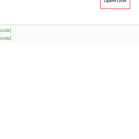
[code]
[code]