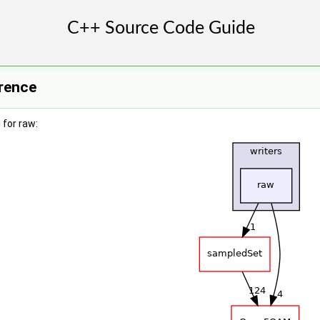
erence
for raw: