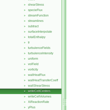
shearStress
►
specieFlux
►
streamFunction
►
streamlines
►
subtract
►
surfaceInterpolate
►
totalEnthalpy
►
tr
►
turbulenceFields
►
turbulenceIntensity
►
uniform
►
volField
►
vorticity
►
wallHeatFlux
►
wallHeatTransferCoeff
►
wallShearStress
►
writeCellCentres
►
writeCellVolumes
►
XiReactionRate
►
yPlus
►