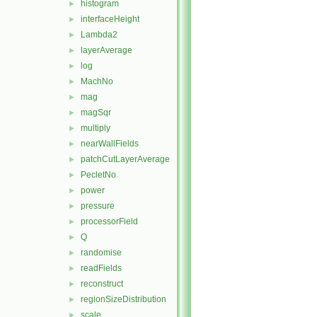
histogram
►
interfaceHeight
►
Lambda2
►
layerAverage
►
log
►
MachNo
►
mag
►
magSqr
►
multiply
►
nearWallFields
►
patchCutLayerAverage
►
PecletNo
►
power
►
pressure
►
processorField
►
Q
►
randomise
►
readFields
►
reconstruct
►
regionSizeDistribution
►
scale
►