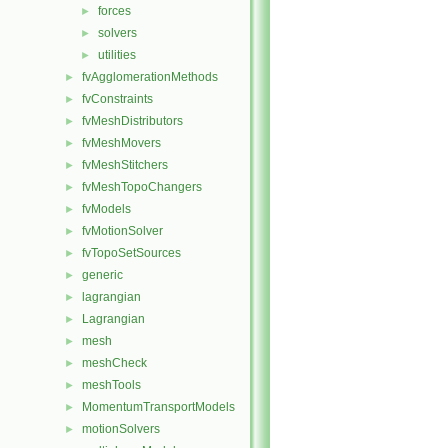
forces
►
solvers
►
utilities
►
fvAgglomerationMethods
►
fvConstraints
►
fvMeshDistributors
►
fvMeshMovers
►
fvMeshStitchers
►
fvMeshTopoChangers
►
fvModels
►
fvMotionSolver
►
fvTopoSetSources
►
generic
►
lagrangian
►
Lagrangian
►
mesh
►
meshCheck
►
meshTools
►
MomentumTransportModels
►
motionSolvers
►