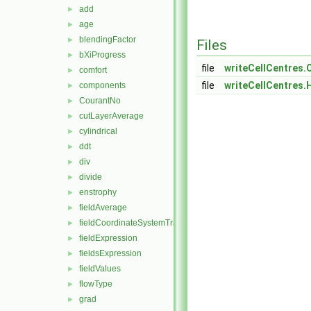
add
►
age
►
blendingFactor
►
Files
bXiProgress
►
file
writeCellCentres.
comfort
►
file
writeCellCentres.
components
►
CourantNo
►
cutLayerAverage
►
cylindrical
►
ddt
►
div
►
divide
►
enstrophy
►
fieldAverage
►
fieldCoordinateSystemTransform
►
fieldExpression
►
fieldsExpression
►
fieldValues
►
flowType
►
grad
►