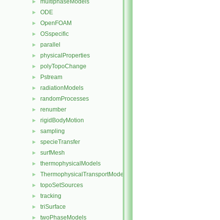
multiphaseModels
►
ODE
►
OpenFOAM
►
OSspecific
►
parallel
►
physicalProperties
►
polyTopoChange
►
Pstream
►
radiationModels
►
randomProcesses
►
renumber
►
rigidBodyMotion
►
sampling
►
specieTransfer
►
surfMesh
►
thermophysicalModels
►
ThermophysicalTransportModels
►
topoSetSources
►
tracking
►
triSurface
►
twoPhaseModels
►