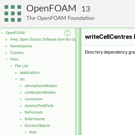
OpenFOAM
13
The OpenFOAM Foundation
OpenFOAM
▼
writeCellCentres
Free, Open Source Software from the OpenFOAM Foundation
►
Namespaces
►
Directory dependency grap
Classes
►
Files
▼
File List
▼
applications
►
src
▼
atmosphericModels
►
combustionModels
►
conversion
►
dummyThirdParty
►
fileFormats
►
finiteVolume
►
functionObjects
▼
field
▼