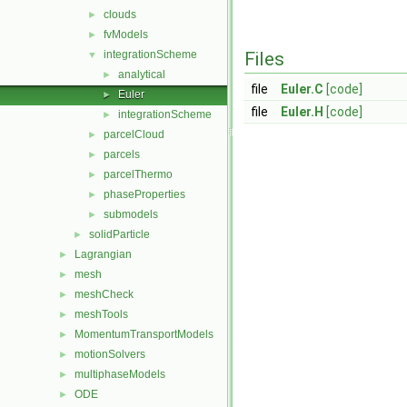
clouds
►
fvModels
►
integrationScheme
Files
▼
analytical
►
file
Euler.C
[code]
Euler
►
file
Euler.H
[code]
integrationScheme
►
parcelCloud
►
parcels
►
parcelThermo
►
phaseProperties
►
submodels
►
solidParticle
►
Lagrangian
►
mesh
►
meshCheck
►
meshTools
►
MomentumTransportModels
►
motionSolvers
►
multiphaseModels
►
ODE
►