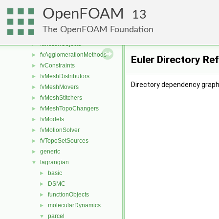
conversion
►
OpenFOAM
dummyThirdParty
►
13
fileFormats
►
The OpenFOAM Foundation
finiteVolume
►
functionObjects
►
fvAgglomerationMethods
►
Euler Directory Re
fvConstraints
►
fvMeshDistributors
►
Directory dependency graph 
fvMeshMovers
►
fvMeshStitchers
►
fvMeshTopoChangers
►
fvModels
►
fvMotionSolver
►
fvTopoSetSources
►
generic
►
lagrangian
▼
basic
►
DSMC
►
functionObjects
►
molecularDynamics
►
parcel
▼