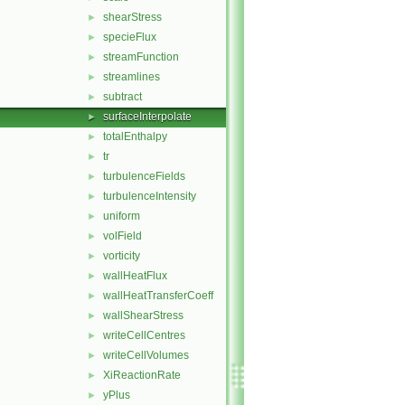
shearStress
►
specieFlux
►
streamFunction
►
streamlines
►
subtract
►
surfaceInterpolate
►
totalEnthalpy
►
tr
►
turbulenceFields
►
turbulenceIntensity
►
uniform
►
volField
►
vorticity
►
wallHeatFlux
►
wallHeatTransferCoeff
►
wallShearStress
►
writeCellCentres
►
writeCellVolumes
►
XiReactionRate
►
yPlus
►