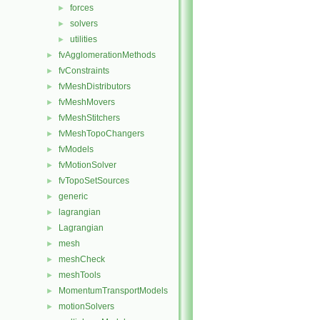
forces
►
solvers
►
utilities
►
fvAgglomerationMethods
►
fvConstraints
►
fvMeshDistributors
►
fvMeshMovers
►
fvMeshStitchers
►
fvMeshTopoChangers
►
fvModels
►
fvMotionSolver
►
fvTopoSetSources
►
generic
►
lagrangian
►
Lagrangian
►
mesh
►
meshCheck
►
meshTools
►
MomentumTransportModels
►
motionSolvers
►