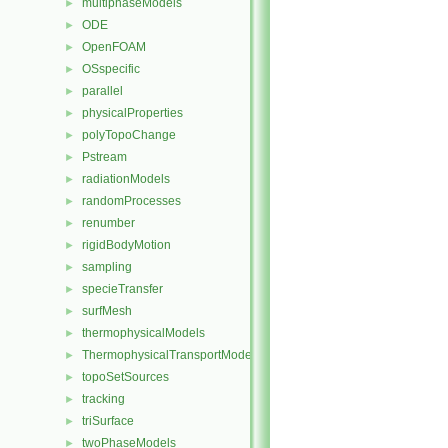
multiphaseModels
►
ODE
►
OpenFOAM
►
OSspecific
►
parallel
►
physicalProperties
►
polyTopoChange
►
Pstream
►
radiationModels
►
randomProcesses
►
renumber
►
rigidBodyMotion
►
sampling
►
specieTransfer
►
surfMesh
►
thermophysicalModels
►
ThermophysicalTransportModels
►
topoSetSources
►
tracking
►
triSurface
►
twoPhaseModels
►