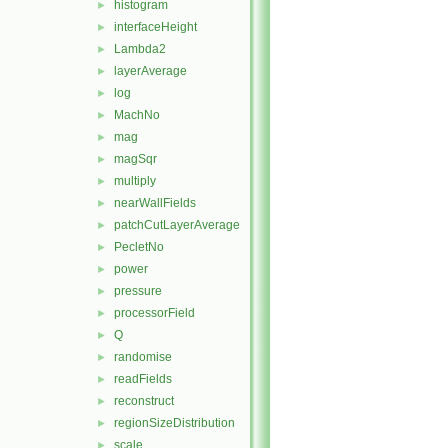
histogram
►
interfaceHeight
►
Lambda2
►
layerAverage
►
log
►
MachNo
►
mag
►
magSqr
►
multiply
►
nearWallFields
►
patchCutLayerAverage
►
PecletNo
►
power
►
pressure
►
processorField
►
Q
►
randomise
►
readFields
►
reconstruct
►
regionSizeDistribution
►
scale
►