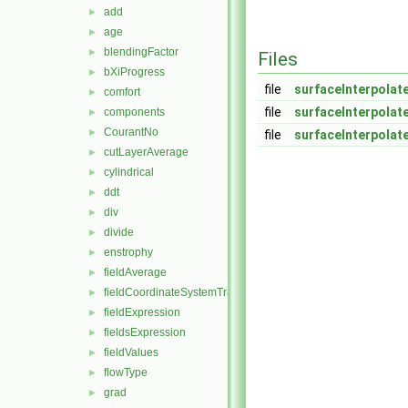
add
►
age
►
blendingFactor
►
Files
bXiProgress
►
file
surfaceInterpolat
comfort
►
file
surfaceInterpolat
components
►
CourantNo
►
file
surfaceInterpolat
cutLayerAverage
►
cylindrical
►
ddt
►
div
►
divide
►
enstrophy
►
fieldAverage
►
fieldCoordinateSystemTransform
►
fieldExpression
►
fieldsExpression
►
fieldValues
►
flowType
►
grad
►