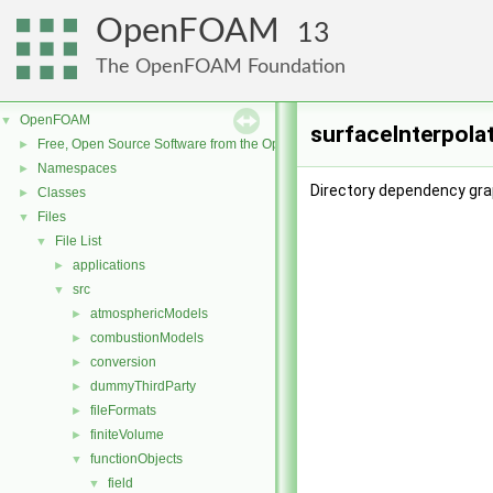
OpenFOAM
13
The OpenFOAM Foundation
OpenFOAM
▼
surfaceInterpola
Free, Open Source Software from the OpenFOAM Foundation
►
Namespaces
►
Directory dependency grap
Classes
►
Files
▼
File List
▼
applications
►
src
▼
atmosphericModels
►
combustionModels
►
conversion
►
dummyThirdParty
►
fileFormats
►
finiteVolume
►
functionObjects
▼
field
▼