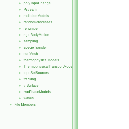
polyTopoChange
►
Pstream
►
radiationModels
►
randomProcesses
►
renumber
►
rigidBodyMotion
►
sampling
►
specieTransfer
►
surfMesh
►
thermophysicalModels
►
ThermophysicalTransportModels
►
topoSetSources
►
tracking
►
triSurface
►
twoPhaseModels
►
waves
►
File Members
►