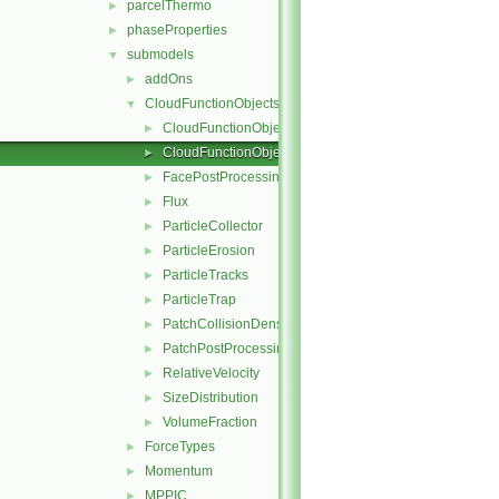
parcelThermo
►
phaseProperties
►
submodels
▼
addOns
►
CloudFunctionObjects
▼
CloudFunctionObject
►
CloudFunctionObjectList
►
FacePostProcessing
►
Flux
►
ParticleCollector
►
ParticleErosion
►
ParticleTracks
►
ParticleTrap
►
PatchCollisionDensity
►
PatchPostProcessing
►
RelativeVelocity
►
SizeDistribution
►
VolumeFraction
►
ForceTypes
►
Momentum
►
MPPIC
►