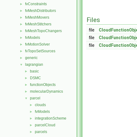
fvConstraints
►
fvMeshDistributors
►
fvMeshMovers
►
Files
fvMeshStitchers
►
file
CloudFunctionObje
fvMeshTopoChangers
►
file
CloudFunctionObje
fvModels
►
fvMotionSolver
►
file
CloudFunctionObje
fvTopoSetSources
►
generic
►
lagrangian
▼
basic
►
DSMC
►
functionObjects
►
molecularDynamics
►
parcel
▼
clouds
►
fvModels
►
integrationScheme
►
parcelCloud
►
parcels
►