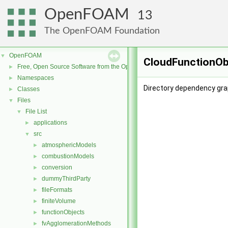
OpenFOAM
13
The OpenFOAM Foundation
OpenFOAM
▼
CloudFunctionObj
Free, Open Source Software from the OpenFOAM Foundation
►
Namespaces
►
Directory dependency gra
Classes
►
Files
▼
File List
▼
applications
►
src
▼
atmosphericModels
►
combustionModels
►
conversion
►
dummyThirdParty
►
fileFormats
►
finiteVolume
►
functionObjects
►
fvAgglomerationMethods
►