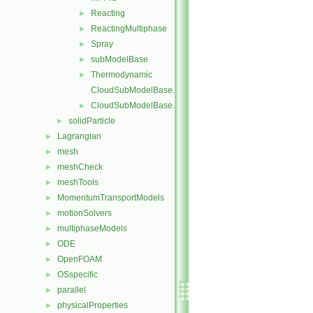
Reacting
►
ReactingMultiphase
►
Spray
►
subModelBase
►
Thermodynamic
►
CloudSubModelBase.C
CloudSubModelBase.H
►
solidParticle
►
Lagrangian
►
mesh
►
meshCheck
►
meshTools
►
MomentumTransportModels
►
motionSolvers
►
multiphaseModels
►
ODE
►
OpenFOAM
►
OSspecific
►
parallel
►
physicalProperties
►