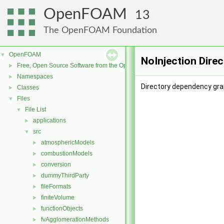
OpenFOAM
13
The OpenFOAM Foundation
OpenFOAM
▼
NoInjection Dire
Free, Open Source Software from the OpenFOAM Foundation
►
Namespaces
►
Directory dependency grap
Classes
►
Files
▼
File List
▼
applications
►
src
▼
atmosphericModels
►
combustionModels
►
conversion
►
dummyThirdParty
►
fileFormats
►
finiteVolume
►
functionObjects
►
fvAgglomerationMethods
►