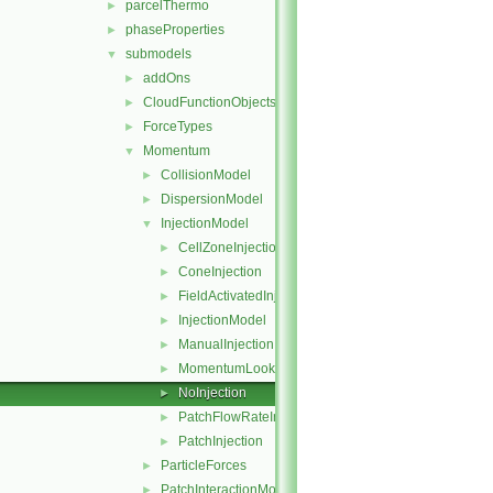
parcelThermo
►
phaseProperties
►
submodels
▼
addOns
►
CloudFunctionObjects
►
ForceTypes
►
Momentum
▼
CollisionModel
►
DispersionModel
►
InjectionModel
▼
CellZoneInjection
►
ConeInjection
►
FieldActivatedInjection
►
InjectionModel
►
ManualInjection
►
MomentumLookupTableInjection
►
NoInjection
►
PatchFlowRateInjection
►
PatchInjection
►
ParticleForces
►
PatchInteractionModel
►