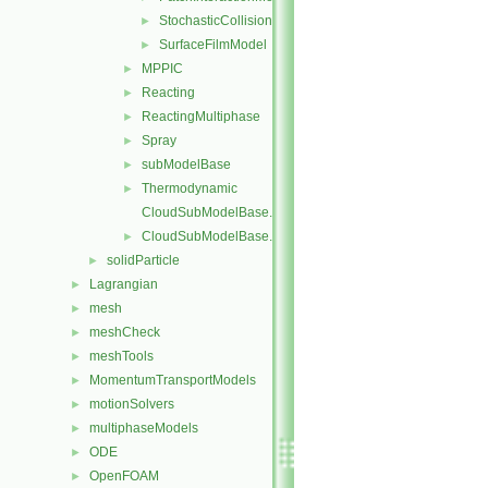
StochasticCollision
►
SurfaceFilmModel
►
MPPIC
►
Reacting
►
ReactingMultiphase
►
Spray
►
subModelBase
►
Thermodynamic
►
CloudSubModelBase.C
CloudSubModelBase.H
►
solidParticle
►
Lagrangian
►
mesh
►
meshCheck
►
meshTools
►
MomentumTransportModels
►
motionSolvers
►
multiphaseModels
►
ODE
►
OpenFOAM
►