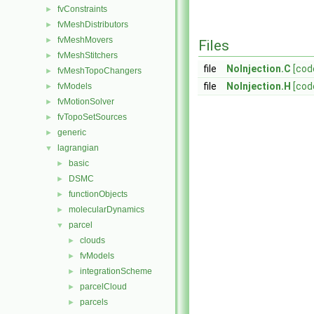
fvConstraints
►
fvMeshDistributors
►
fvMeshMovers
►
Files
fvMeshStitchers
►
file
NoInjection.C
[cod
fvMeshTopoChangers
►
file
NoInjection.H
[cod
fvModels
►
fvMotionSolver
►
fvTopoSetSources
►
generic
►
lagrangian
▼
basic
►
DSMC
►
functionObjects
►
molecularDynamics
►
parcel
▼
clouds
►
fvModels
►
integrationScheme
►
parcelCloud
►
parcels
►