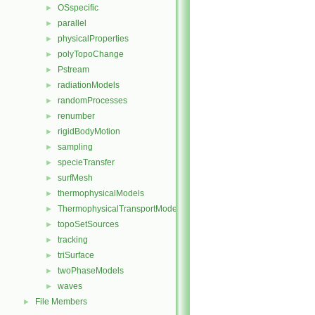
OSspecific
►
parallel
►
physicalProperties
►
polyTopoChange
►
Pstream
►
radiationModels
►
randomProcesses
►
renumber
►
rigidBodyMotion
►
sampling
►
specieTransfer
►
surfMesh
►
thermophysicalModels
►
ThermophysicalTransportModels
►
topoSetSources
►
tracking
►
triSurface
►
twoPhaseModels
►
waves
►
File Members
►