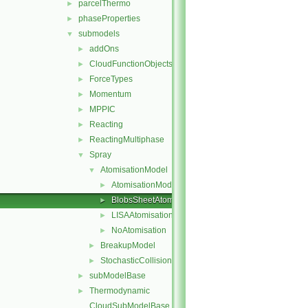
parcelThermo
►
phaseProperties
►
submodels
▼
addOns
►
CloudFunctionObjects
►
ForceTypes
►
Momentum
►
MPPIC
►
Reacting
►
ReactingMultiphase
►
Spray
▼
AtomisationModel
▼
AtomisationModel
►
BlobsSheetAtomisation
►
LISAAtomisation
►
NoAtomisation
►
BreakupModel
►
StochasticCollision
►
subModelBase
►
Thermodynamic
►
CloudSubModelBase.C