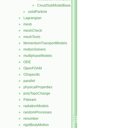
CloudSubModelBase.H
►
solidParticle
►
Lagrangian
►
mesh
►
meshCheck
►
meshTools
►
MomentumTransportModels
►
motionSolvers
►
multiphaseModels
►
ODE
►
OpenFOAM
►
OSspecific
►
parallel
►
physicalProperties
►
polyTopoChange
►
Pstream
►
radiationModels
►
randomProcesses
►
renumber
►
rigidBodyMotion
►