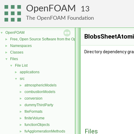
OpenFOAM
13
The OpenFOAM Foundation
OpenFOAM
▼
BlobsSheetAtomis
Free, Open Source Software from the OpenFOAM Foundation
►
Namespaces
►
Directory dependency gra
Classes
►
Files
▼
File List
▼
applications
►
src
▼
atmosphericModels
►
combustionModels
►
conversion
►
dummyThirdParty
►
fileFormats
►
finiteVolume
►
functionObjects
►
Files
fvAgglomerationMethods
►