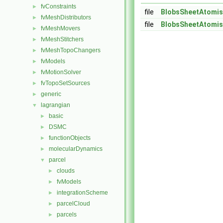
fvConstraints
►
file
BlobsSheetAtomis
fvMeshDistributors
►
file
BlobsSheetAtomis
fvMeshMovers
►
fvMeshStitchers
►
fvMeshTopoChangers
►
fvModels
►
fvMotionSolver
►
fvTopoSetSources
►
generic
►
lagrangian
▼
basic
►
DSMC
►
functionObjects
►
molecularDynamics
►
parcel
▼
clouds
►
fvModels
►
integrationScheme
►
parcelCloud
►
parcels
►