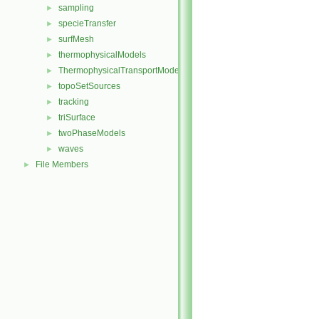
sampling
►
specieTransfer
►
surfMesh
►
thermophysicalModels
►
ThermophysicalTransportModels
►
topoSetSources
►
tracking
►
triSurface
►
twoPhaseModels
►
waves
►
File Members
►