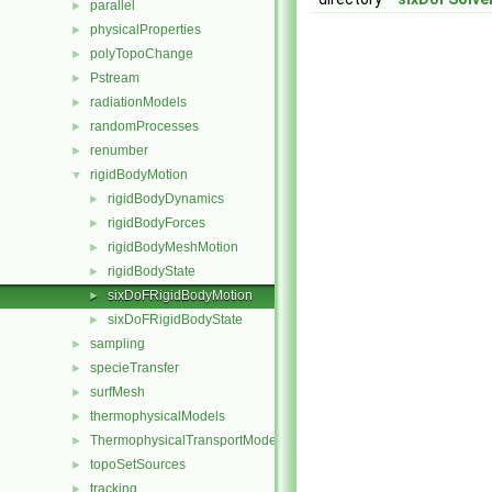
parallel
►
physicalProperties
►
polyTopoChange
►
Pstream
►
radiationModels
►
randomProcesses
►
renumber
►
rigidBodyMotion
▼
rigidBodyDynamics
►
rigidBodyForces
►
rigidBodyMeshMotion
►
rigidBodyState
►
sixDoFRigidBodyMotion
►
sixDoFRigidBodyState
►
sampling
►
specieTransfer
►
surfMesh
►
thermophysicalModels
►
ThermophysicalTransportModels
►
topoSetSources
►
tracking
►