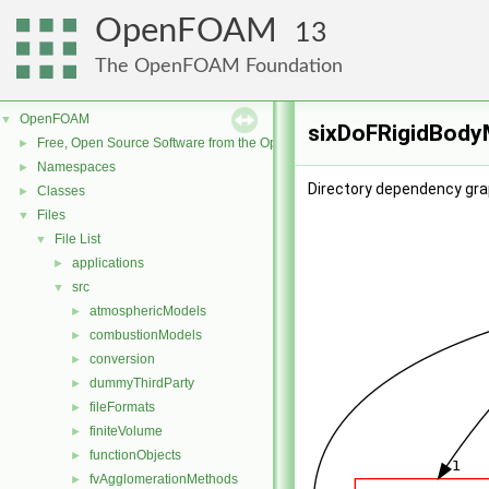
OpenFOAM
13
The OpenFOAM Foundation
OpenFOAM
▼
sixDoFRigidBody
Free, Open Source Software from the OpenFOAM Foundation
►
Namespaces
►
Directory dependency gra
Classes
►
Files
▼
File List
▼
applications
►
src
▼
atmosphericModels
►
combustionModels
►
conversion
►
dummyThirdParty
►
fileFormats
►
finiteVolume
►
functionObjects
►
fvAgglomerationMethods
►