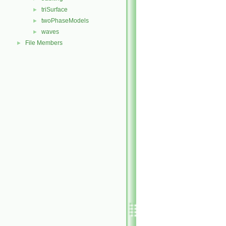
triSurface
►
twoPhaseModels
►
waves
►
File Members
►