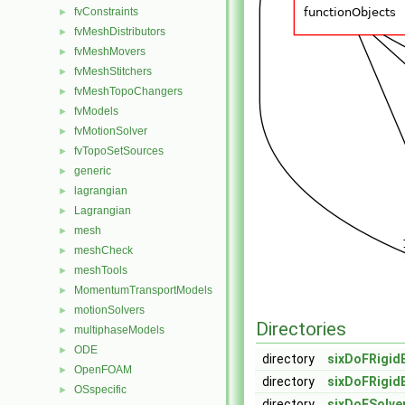
fvConstraints
►
fvMeshDistributors
►
fvMeshMovers
►
fvMeshStitchers
►
fvMeshTopoChangers
►
fvModels
►
fvMotionSolver
►
fvTopoSetSources
►
generic
►
lagrangian
►
Lagrangian
►
mesh
►
meshCheck
►
meshTools
►
MomentumTransportModels
►
motionSolvers
►
Directories
multiphaseModels
►
ODE
►
directory
sixDoFRigid
OpenFOAM
►
directory
sixDoFRigid
OSspecific
►
directory
sixDoFSolve