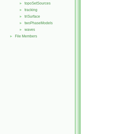
topoSetSources
►
tracking
►
triSurface
►
twoPhaseModels
►
waves
►
File Members
►