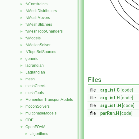
fvConstraints
►
fvMeshDistributors
►
fvMeshMovers
►
fvMeshStitchers
►
fvMeshTopoChangers
►
fvModels
►
fvMotionSolver
►
fvTopoSetSources
►
generic
►
lagrangian
►
Lagrangian
►
Files
mesh
►
meshCheck
►
file
argList.C
[code]
meshTools
►
file
argList.H
[code]
MomentumTransportModels
►
file
argListI.H
[code]
motionSolvers
►
file
parRun.H
[code]
multiphaseModels
►
ODE
►
OpenFOAM
▼
algorithms
►