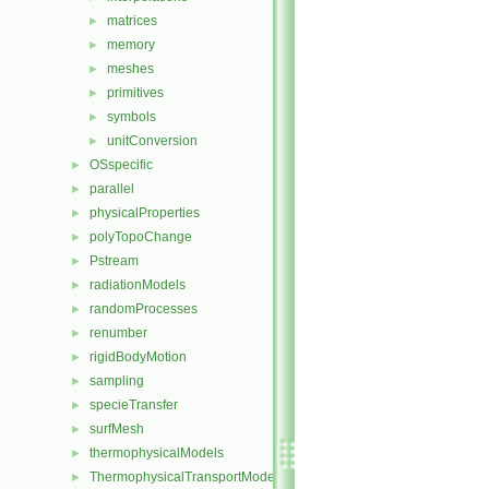
matrices
►
memory
►
meshes
►
primitives
►
symbols
►
unitConversion
►
OSspecific
►
parallel
►
physicalProperties
►
polyTopoChange
►
Pstream
►
radiationModels
►
randomProcesses
►
renumber
►
rigidBodyMotion
►
sampling
►
specieTransfer
►
surfMesh
►
thermophysicalModels
►
ThermophysicalTransportModels
►