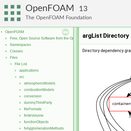
OpenFOAM
13
The OpenFOAM Foundation
OpenFOAM
▼
argList Directory
Free, Open Source Software from the OpenFOAM Foundation
►
Namespaces
►
Directory dependency grap
Classes
►
Files
▼
File List
▼
applications
►
src
▼
atmosphericModels
►
combustionModels
►
conversion
►
dummyThirdParty
►
fileFormats
►
finiteVolume
►
functionObjects
►
fvAgglomerationMethods
►