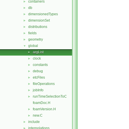
containers
►
db
►
dimensionedTypes
►
dimensionSet
►
distributions
►
fields
►
geometry
►
global
▼
argList
►
clock
►
constants
►
debug
►
etcFiles
►
fileOperations
►
jobInfo
►
runTimeSelectionToC
►
foamDoc.H
foamVersion.H
►
new.C
►
include
►
interpolations
►