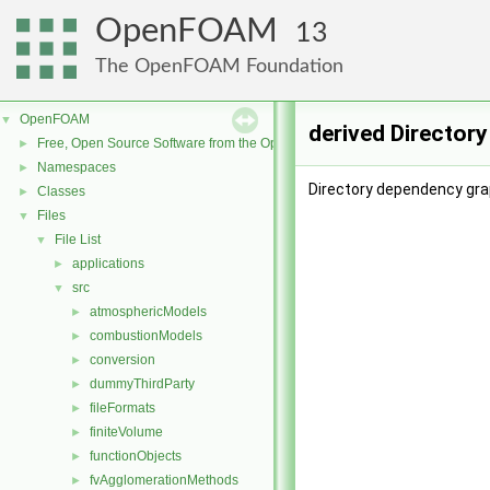
OpenFOAM
13
The OpenFOAM Foundation
OpenFOAM
▼
derived Director
Free, Open Source Software from the OpenFOAM Foundation
►
Namespaces
►
Directory dependency grap
Classes
►
Files
▼
File List
▼
applications
►
src
▼
atmosphericModels
►
combustionModels
►
conversion
►
dummyThirdParty
►
fileFormats
►
finiteVolume
►
functionObjects
►
fvAgglomerationMethods
►