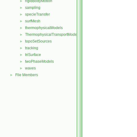
rigidBodyMotion
►
sampling
►
specieTransfer
►
surfMesh
►
thermophysicalModels
►
ThermophysicalTransportModels
►
topoSetSources
►
tracking
►
triSurface
►
twoPhaseModels
►
waves
►
File Members
►