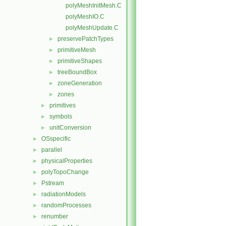
polyMeshInitMesh.C
polyMeshIO.C
polyMeshUpdate.C
preservePatchTypes
►
primitiveMesh
►
primitiveShapes
►
treeBoundBox
►
zoneGeneration
►
zones
►
primitives
►
symbols
►
unitConversion
►
OSspecific
►
parallel
►
physicalProperties
►
polyTopoChange
►
Pstream
►
radiationModels
►
randomProcesses
►
renumber
►