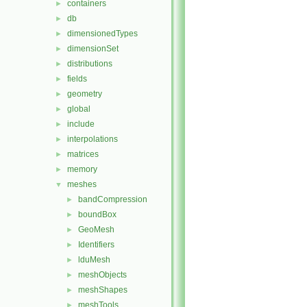
containers
►
db
►
dimensionedTypes
►
dimensionSet
►
distributions
►
fields
►
geometry
►
global
►
include
►
interpolations
►
matrices
►
memory
►
meshes
▼
bandCompression
►
boundBox
►
GeoMesh
►
Identifiers
►
lduMesh
►
meshObjects
►
meshShapes
►
meshTools
►