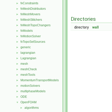
fvConstraints
►
fvMeshDistributors
►
fvMeshMovers
►
Directories
fvMeshStitchers
►
fvMeshTopoChangers
►
directory
wall
fvModels
►
fvMotionSolver
►
fvTopoSetSources
►
generic
►
lagrangian
►
Lagrangian
►
mesh
►
meshCheck
►
meshTools
►
MomentumTransportModels
►
motionSolvers
►
multiphaseModels
►
ODE
►
OpenFOAM
▼
algorithms
►