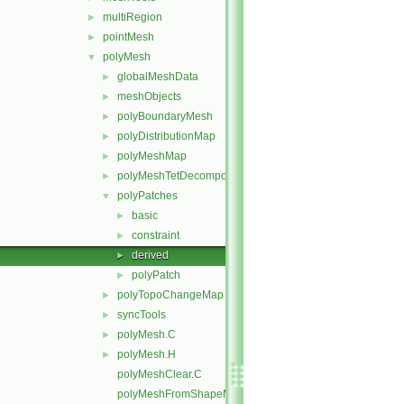
multiRegion
►
pointMesh
►
polyMesh
▼
globalMeshData
►
meshObjects
►
polyBoundaryMesh
►
polyDistributionMap
►
polyMeshMap
►
polyMeshTetDecomposition
►
polyPatches
▼
basic
►
constraint
►
derived
►
polyPatch
►
polyTopoChangeMap
►
syncTools
►
polyMesh.C
►
polyMesh.H
►
polyMeshClear.C
polyMeshFromShapeMesh.C