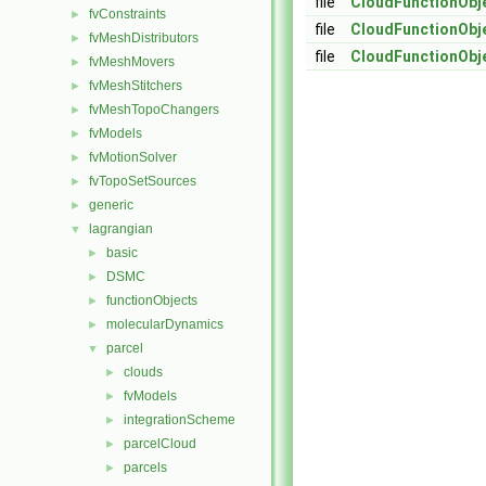
file
CloudFunctionObj
fvConstraints
►
file
CloudFunctionObj
fvMeshDistributors
►
file
CloudFunctionObj
fvMeshMovers
►
fvMeshStitchers
►
fvMeshTopoChangers
►
fvModels
►
fvMotionSolver
►
fvTopoSetSources
►
generic
►
lagrangian
▼
basic
►
DSMC
►
functionObjects
►
molecularDynamics
►
parcel
▼
clouds
►
fvModels
►
integrationScheme
►
parcelCloud
►
parcels
►