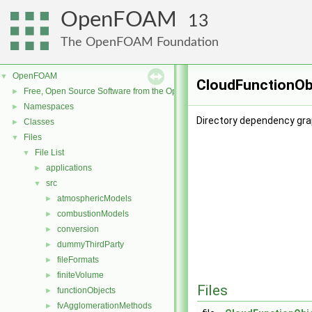
OpenFOAM
13
The OpenFOAM Foundation
OpenFOAM
▼
CloudFunctionObj
Free, Open Source Software from the OpenFOAM Foundation
►
Namespaces
►
Directory dependency gra
Classes
►
Files
▼
File List
▼
applications
►
src
▼
atmosphericModels
►
combustionModels
►
conversion
►
dummyThirdParty
►
fileFormats
►
finiteVolume
►
Files
functionObjects
►
fvAgglomerationMethods
►