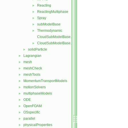
Reacting
►
ReactingMultiphase
►
Spray
►
subModelBase
►
Thermodynamic
►
CloudSubModelBase.C
CloudSubModelBase.H
►
solidParticle
►
Lagrangian
►
mesh
►
meshCheck
►
meshTools
►
MomentumTransportModels
►
motionSolvers
►
multiphaseModels
►
ODE
►
OpenFOAM
►
OSspecific
►
parallel
►
physicalProperties
►