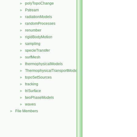
polyTopoChange
►
Pstream
►
radiationModels
►
randomProcesses
►
renumber
►
rigidBodyMotion
►
sampling
►
specieTransfer
►
surfMesh
►
thermophysicalModels
►
ThermophysicalTransportModels
►
topoSetSources
►
tracking
►
triSurface
►
twoPhaseModels
►
waves
►
File Members
►