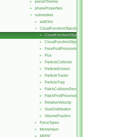
parcelThermo
►
phaseProperties
►
submodels
▼
addOns
►
CloudFunctionObjects
▼
CloudFunctionObject
►
CloudFunctionObjectList
►
FacePostProcessing
►
Flux
►
ParticleCollector
►
ParticleErosion
►
ParticleTracks
►
ParticleTrap
►
PatchCollisionDensity
►
PatchPostProcessing
►
RelativeVelocity
►
SizeDistribution
►
VolumeFraction
►
ForceTypes
►
Momentum
►
MPPIC
►