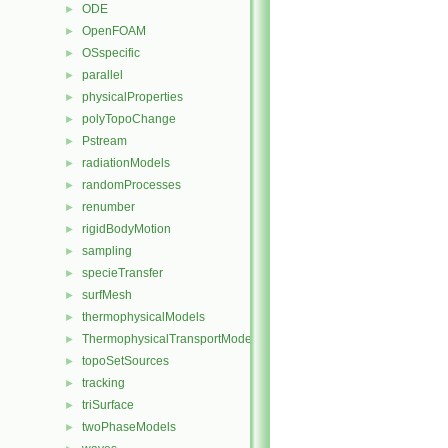
ODE
►
OpenFOAM
►
OSspecific
►
parallel
►
physicalProperties
►
polyTopoChange
►
Pstream
►
radiationModels
►
randomProcesses
►
renumber
►
rigidBodyMotion
►
sampling
►
specieTransfer
►
surfMesh
►
thermophysicalModels
►
ThermophysicalTransportModels
►
topoSetSources
►
tracking
►
triSurface
►
twoPhaseModels
►