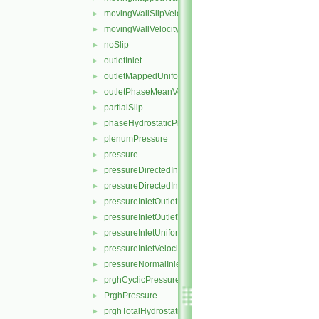
movingWallSlipVelocity
►
movingWallVelocity
►
noSlip
►
outletInlet
►
outletMappedUniformInlet
►
outletPhaseMeanVelocity
►
partialSlip
►
phaseHydrostaticPressure
►
plenumPressure
►
pressure
►
pressureDirectedInletOutletVelocity
►
pressureDirectedInletVelocity
►
pressureInletOutletParSlipVelocity
►
pressureInletOutletVelocity
►
pressureInletUniformVelocity
►
pressureInletVelocity
►
pressureNormalInletOutletVelocity
►
prghCyclicPressure
►
PrghPressure
►
prghTotalHydrostaticPressure
►