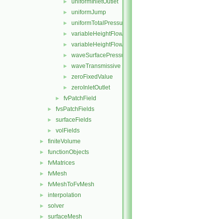
uniformInletOutlet
►
uniformJump
►
uniformTotalPressure
►
variableHeightFlowRate
►
variableHeightFlowRateInletVelocity
►
waveSurfacePressure
►
waveTransmissive
►
zeroFixedValue
►
zeroInletOutlet
►
fvPatchField
►
fvsPatchFields
►
surfaceFields
►
volFields
►
finiteVolume
►
functionObjects
►
fvMatrices
►
fvMesh
►
fvMeshToFvMesh
►
interpolation
►
solver
►
surfaceMesh
►