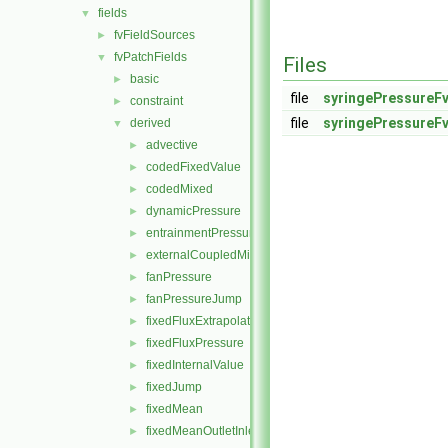
fields
▼
fvFieldSources
►
fvPatchFields
▼
Files
basic
►
file
syringePressureFv
constraint
►
file
syringePressureFv
derived
▼
advective
►
codedFixedValue
►
codedMixed
►
dynamicPressure
►
entrainmentPressure
►
externalCoupledMixed
►
fanPressure
►
fanPressureJump
►
fixedFluxExtrapolatedPressure
►
fixedFluxPressure
►
fixedInternalValue
►
fixedJump
►
fixedMean
►
fixedMeanOutletInlet
►