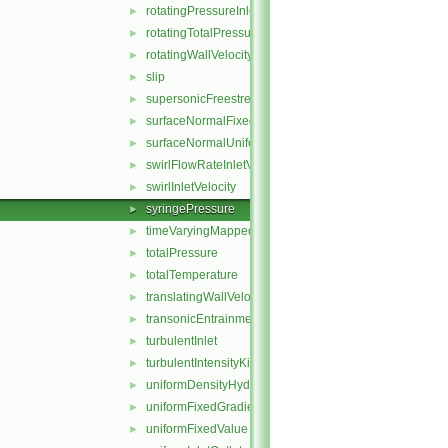
rotatingPressureInletOutletVelocity
►
rotatingTotalPressure
►
rotatingWallVelocity
►
slip
►
supersonicFreestream
►
surfaceNormalFixedValue
►
surfaceNormalUniformFixedValue
►
swirlFlowRateInletVelocity
►
swirlInletVelocity
►
syringePressure
►
timeVaryingMappedFixedValue
►
totalPressure
►
totalTemperature
►
translatingWallVelocity
►
transonicEntrainmentPressure
►
turbulentInlet
►
turbulentIntensityKineticEnergyInlet
►
uniformDensityHydrostaticPressure
►
uniformFixedGradient
►
uniformFixedValue
►