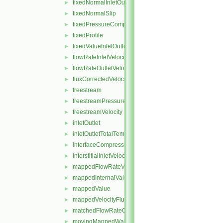
fixedNormalInletOutletVelocity
►
fixedNormalSlip
►
fixedPressureCompressibleDensity
►
fixedProfile
►
fixedValueInletOutlet
►
flowRateInletVelocity
►
flowRateOutletVelocity
►
fluxCorrectedVelocity
►
freestream
►
freestreamPressure
►
freestreamVelocity
►
inletOutlet
►
inletOutletTotalTemperature
►
interfaceCompression
►
interstitialInletVelocity
►
mappedFlowRateVelocity
►
mappedInternalValue
►
mappedValue
►
mappedVelocityFlux
►
matchedFlowRateOutletVelocity
►
movingMappedWallVelocity
►