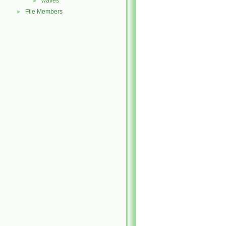
waves
►
File Members
►