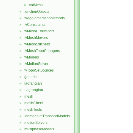
volMesh
►
functionObjects
►
fvAgglomerationMethods
►
fvConstraints
►
fvMeshDistributors
►
fvMeshMovers
►
fvMeshStitchers
►
fvMeshTopoChangers
►
fvModels
►
fvMotionSolver
►
fvTopoSetSources
►
generic
►
lagrangian
►
Lagrangian
►
mesh
►
meshCheck
►
meshTools
►
MomentumTransportModels
►
motionSolvers
►
multiphaseModels
►