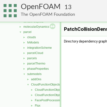
generic
►
OpenFOAM
lagrangian
▼
13
basic
►
The OpenFOAM Foundation
DSMC
►
functionObjects
►
molecularDynamics
►
PatchCollisionDens
parcel
▼
clouds
►
Directory dependency graph 
fvModels
►
integrationScheme
►
parcelCloud
►
parcels
►
parcelThermo
►
phaseProperties
►
submodels
▼
addOns
►
CloudFunctionObjects
▼
CloudFunctionObject
►
CloudFunctionObjectList
►
FacePostProcessing
►
Flux
►