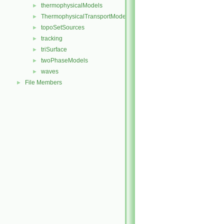
thermophysicalModels
►
ThermophysicalTransportModels
►
topoSetSources
►
tracking
►
triSurface
►
twoPhaseModels
►
waves
►
File Members
►