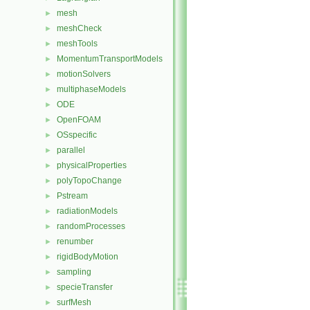
mesh
►
meshCheck
►
meshTools
►
MomentumTransportModels
►
motionSolvers
►
multiphaseModels
►
ODE
►
OpenFOAM
►
OSspecific
►
parallel
►
physicalProperties
►
polyTopoChange
►
Pstream
►
radiationModels
►
randomProcesses
►
renumber
►
rigidBodyMotion
►
sampling
►
specieTransfer
►
surfMesh
►