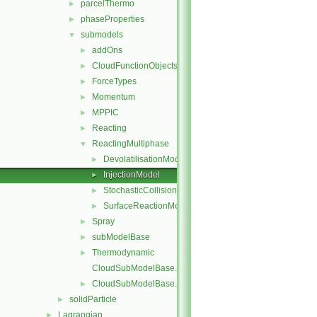
parcelThermo
►
phaseProperties
►
submodels
▼
addOns
►
CloudFunctionObjects
►
ForceTypes
►
Momentum
►
MPPIC
►
Reacting
►
ReactingMultiphase
▼
DevolatilisationModel
►
InjectionModel
►
StochasticCollision
►
SurfaceReactionModel
►
Spray
►
subModelBase
►
Thermodynamic
►
CloudSubModelBase.C
CloudSubModelBase.H
►
solidParticle
►
Lagrangian
►