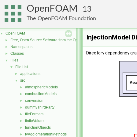
OpenFOAM
13
The OpenFOAM Foundation
OpenFOAM
▼
InjectionModel D
Free, Open Source Software from the OpenFOAM Foundation
►
Namespaces
►
Directory dependency grap
Classes
►
Files
▼
File List
▼
applications
►
src
▼
atmosphericModels
►
combustionModels
►
conversion
►
dummyThirdParty
►
fileFormats
►
finiteVolume
►
functionObjects
►
fvAgglomerationMethods
►