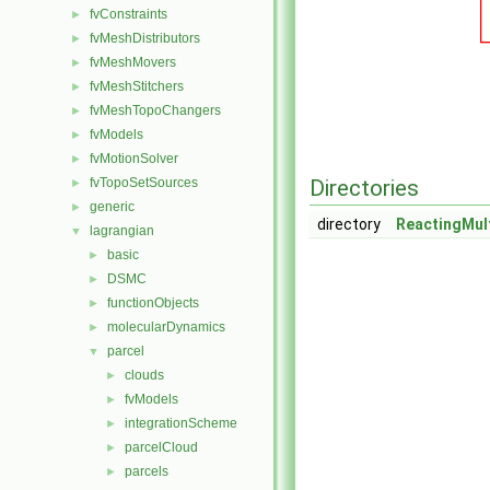
fvConstraints
►
fvMeshDistributors
►
fvMeshMovers
►
fvMeshStitchers
►
fvMeshTopoChangers
►
fvModels
►
fvMotionSolver
►
fvTopoSetSources
Directories
►
generic
►
directory
ReactingMul
lagrangian
▼
basic
►
DSMC
►
functionObjects
►
molecularDynamics
►
parcel
▼
clouds
►
fvModels
►
integrationScheme
►
parcelCloud
►
parcels
►