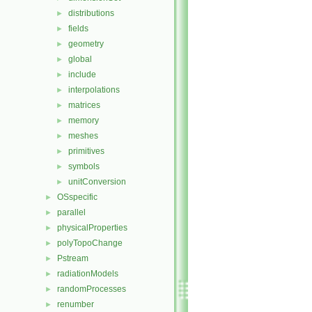
distributions
►
fields
►
geometry
►
global
►
include
►
interpolations
►
matrices
►
memory
►
meshes
►
primitives
►
symbols
►
unitConversion
►
OSspecific
►
parallel
►
physicalProperties
►
polyTopoChange
►
Pstream
►
radiationModels
►
randomProcesses
►
renumber
►