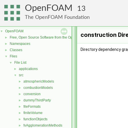
OpenFOAM
13
The OpenFOAM Foundation
OpenFOAM
▼
construction Dir
Free, Open Source Software from the OpenFOAM Foundation
►
Namespaces
►
Directory dependency gra
Classes
►
Files
▼
File List
▼
applications
►
src
▼
atmosphericModels
►
combustionModels
►
conversion
►
dummyThirdParty
►
fileFormats
►
finiteVolume
►
functionObjects
►
fvAgglomerationMethods
►