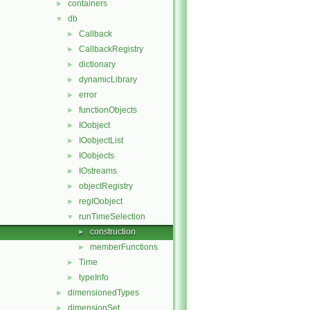
containers
►
db
▼
Callback
►
CallbackRegistry
►
dictionary
►
dynamicLibrary
►
error
►
functionObjects
►
IOobject
►
IOobjectList
►
IOobjects
►
IOstreams
►
objectRegistry
►
regIOobject
►
runTimeSelection
▼
construction
►
memberFunctions
►
Time
►
typeInfo
►
dimensionedTypes
►
dimensionSet
►