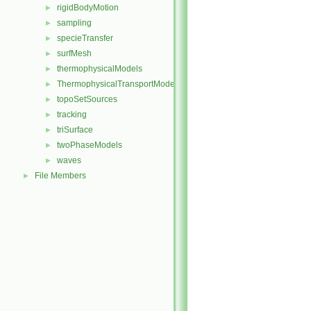
rigidBodyMotion
►
sampling
►
specieTransfer
►
surfMesh
►
thermophysicalModels
►
ThermophysicalTransportModels
►
topoSetSources
►
tracking
►
triSurface
►
twoPhaseModels
►
waves
►
File Members
►