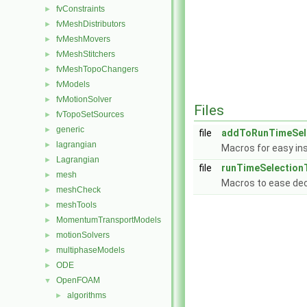
fvConstraints
►
fvMeshDistributors
►
fvMeshMovers
►
fvMeshStitchers
►
fvMeshTopoChangers
►
fvModels
►
fvMotionSolver
►
Files
fvTopoSetSources
►
generic
►
file
addToRunTimeSele
lagrangian
►
Macros for easy ins
Lagrangian
►
file
runTimeSelection
mesh
►
Macros to ease decl
meshCheck
►
meshTools
►
MomentumTransportModels
►
motionSolvers
►
multiphaseModels
►
ODE
►
OpenFOAM
▼
algorithms
►