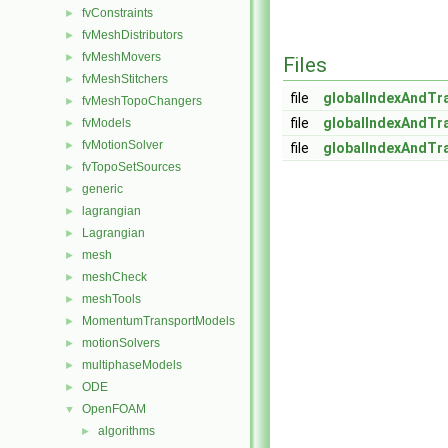
fvConstraints
►
fvMeshDistributors
►
fvMeshMovers
►
Files
fvMeshStitchers
►
file
globalIndexAndTr
fvMeshTopoChangers
►
file
globalIndexAndTr
fvModels
►
fvMotionSolver
►
file
globalIndexAndTr
fvTopoSetSources
►
generic
►
lagrangian
►
Lagrangian
►
mesh
►
meshCheck
►
meshTools
►
MomentumTransportModels
►
motionSolvers
►
multiphaseModels
►
ODE
►
OpenFOAM
▼
algorithms
►