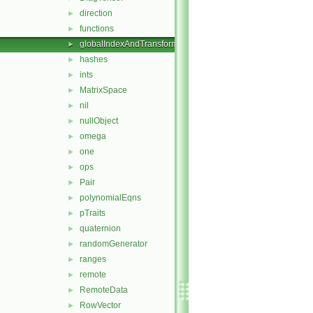
direction
►
functions
►
globalIndexAndTransform
►
hashes
►
ints
►
MatrixSpace
►
nil
►
nullObject
►
omega
►
one
►
ops
►
Pair
►
polynomialEqns
►
pTraits
►
quaternion
►
randomGenerator
►
ranges
►
remote
►
RemoteData
►
RowVector
►