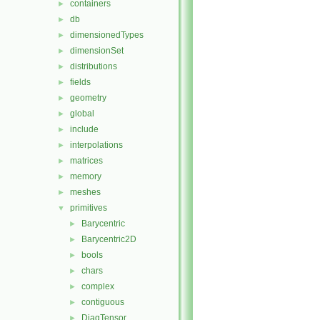
containers
►
db
►
dimensionedTypes
►
dimensionSet
►
distributions
►
fields
►
geometry
►
global
►
include
►
interpolations
►
matrices
►
memory
►
meshes
►
primitives
▼
Barycentric
►
Barycentric2D
►
bools
►
chars
►
complex
►
contiguous
►
DiagTensor
►