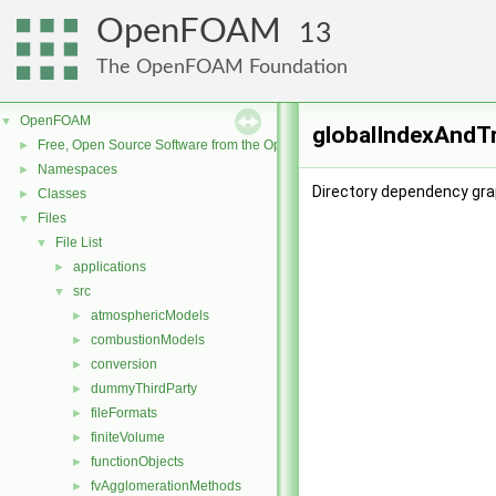
OpenFOAM
13
The OpenFOAM Foundation
OpenFOAM
▼
globalIndexAndT
Free, Open Source Software from the OpenFOAM Foundation
►
Namespaces
►
Directory dependency gra
Classes
►
Files
▼
File List
▼
applications
►
src
▼
atmosphericModels
►
combustionModels
►
conversion
►
dummyThirdParty
►
fileFormats
►
finiteVolume
►
functionObjects
►
fvAgglomerationMethods
►