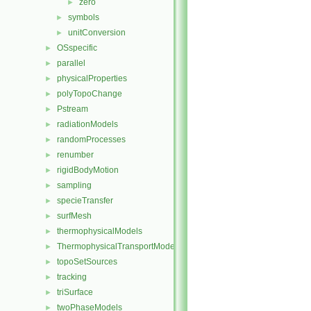
zero
►
symbols
►
unitConversion
►
OSspecific
►
parallel
►
physicalProperties
►
polyTopoChange
►
Pstream
►
radiationModels
►
randomProcesses
►
renumber
►
rigidBodyMotion
►
sampling
►
specieTransfer
►
surfMesh
►
thermophysicalModels
►
ThermophysicalTransportModels
►
topoSetSources
►
tracking
►
triSurface
►
twoPhaseModels
►