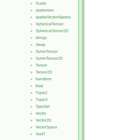
Scalar
►
septernion
►
spatialVectorAlgebra
►
SphericalTensor
►
SphericalTensor2D
►
strings
►
Swap
►
SymmTensor
►
SymmTensor2D
►
Tensor
►
Tensor2D
►
transform
►
triad
►
Tuple2
►
Tuple3
►
TypeSet
►
Vector
►
Vector2D
►
VectorSpace
►
VoidT
►