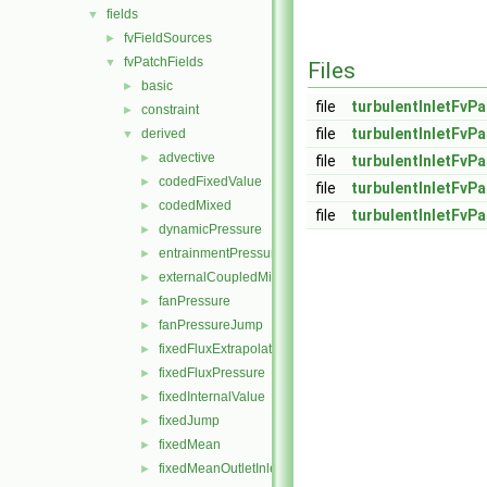
fields
▼
fvFieldSources
►
fvPatchFields
▼
Files
basic
►
file
turbulentInletFvPa
constraint
►
file
turbulentInletFvPa
derived
▼
advective
►
file
turbulentInletFvPa
codedFixedValue
►
file
turbulentInletFvPa
codedMixed
►
file
turbulentInletFvP
dynamicPressure
►
entrainmentPressure
►
externalCoupledMixed
►
fanPressure
►
fanPressureJump
►
fixedFluxExtrapolatedPressure
►
fixedFluxPressure
►
fixedInternalValue
►
fixedJump
►
fixedMean
►
fixedMeanOutletInlet
►