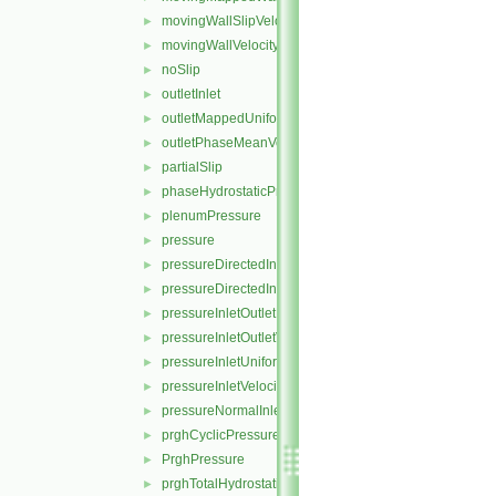
movingWallSlipVelocity
►
movingWallVelocity
►
noSlip
►
outletInlet
►
outletMappedUniformInlet
►
outletPhaseMeanVelocity
►
partialSlip
►
phaseHydrostaticPressure
►
plenumPressure
►
pressure
►
pressureDirectedInletOutletVelocity
►
pressureDirectedInletVelocity
►
pressureInletOutletParSlipVelocity
►
pressureInletOutletVelocity
►
pressureInletUniformVelocity
►
pressureInletVelocity
►
pressureNormalInletOutletVelocity
►
prghCyclicPressure
►
PrghPressure
►
prghTotalHydrostaticPressure
►