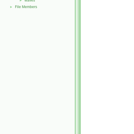
waves
►
File Members
►