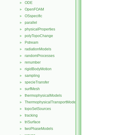
ODE
►
OpenFOAM
►
OSspecific
►
parallel
►
physicalProperties
►
polyTopoChange
►
Pstream
►
radiationModels
►
randomProcesses
►
renumber
►
rigidBodyMotion
►
sampling
►
specieTransfer
►
surfMesh
►
thermophysicalModels
►
ThermophysicalTransportModels
►
topoSetSources
►
tracking
►
triSurface
►
twoPhaseModels
►