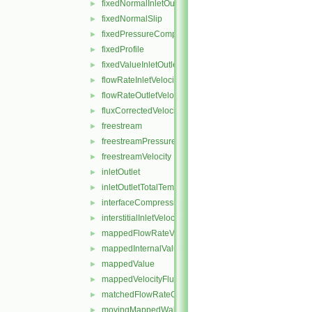
fixedNormalInletOutletVelocity
►
fixedNormalSlip
►
fixedPressureCompressibleDensity
►
fixedProfile
►
fixedValueInletOutlet
►
flowRateInletVelocity
►
flowRateOutletVelocity
►
fluxCorrectedVelocity
►
freestream
►
freestreamPressure
►
freestreamVelocity
►
inletOutlet
►
inletOutletTotalTemperature
►
interfaceCompression
►
interstitialInletVelocity
►
mappedFlowRateVelocity
►
mappedInternalValue
►
mappedValue
►
mappedVelocityFlux
►
matchedFlowRateOutletVelocity
►
movingMappedWallVelocity
►