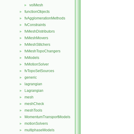
volMesh
►
functionObjects
►
fvAgglomerationMethods
►
fvConstraints
►
fvMeshDistributors
►
fvMeshMovers
►
fvMeshStitchers
►
fvMeshTopoChangers
►
fvModels
►
fvMotionSolver
►
fvTopoSetSources
►
generic
►
lagrangian
►
Lagrangian
►
mesh
►
meshCheck
►
meshTools
►
MomentumTransportModels
►
motionSolvers
►
multiphaseModels
►