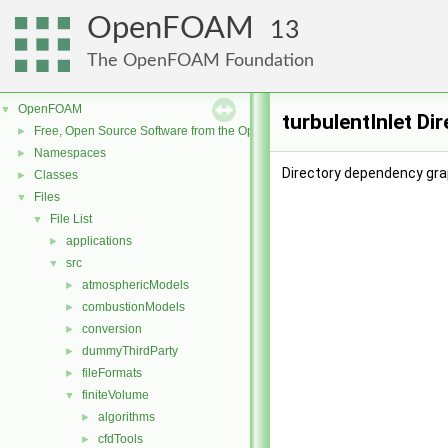
OpenFOAM
13
The OpenFOAM Foundation
OpenFOAM
▼
turbulentInlet Di
Free, Open Source Software from the OpenFOAM Foundation
►
Namespaces
►
Directory dependency grap
Classes
►
Files
▼
File List
▼
applications
►
src
▼
atmosphericModels
►
combustionModels
►
conversion
►
dummyThirdParty
►
fileFormats
►
finiteVolume
▼
algorithms
►
cfdTools
►