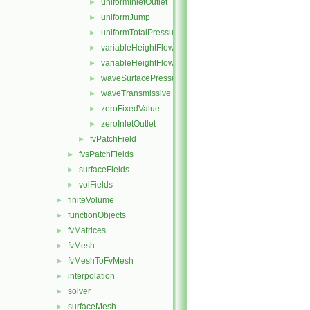
uniformInletOutlet
►
uniformJump
►
uniformTotalPressure
►
variableHeightFlowRate
►
variableHeightFlowRateInletVelocity
►
waveSurfacePressure
►
waveTransmissive
►
zeroFixedValue
►
zeroInletOutlet
►
fvPatchField
►
fvsPatchFields
►
surfaceFields
►
volFields
►
finiteVolume
►
functionObjects
►
fvMatrices
►
fvMesh
►
fvMeshToFvMesh
►
interpolation
►
solver
►
surfaceMesh
►