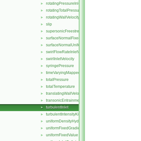
rotatingPressureInletOutletVelocity
►
rotatingTotalPressure
►
rotatingWallVelocity
►
slip
►
supersonicFreestream
►
surfaceNormalFixedValue
►
surfaceNormalUniformFixedValue
►
swirlFlowRateInletVelocity
►
swirlInletVelocity
►
syringePressure
►
timeVaryingMappedFixedValue
►
totalPressure
►
totalTemperature
►
translatingWallVelocity
►
transonicEntrainmentPressure
►
turbulentInlet
►
turbulentIntensityKineticEnergyInlet
►
uniformDensityHydrostaticPressure
►
uniformFixedGradient
►
uniformFixedValue
►