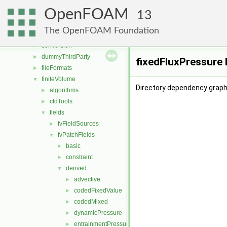
applications
►
OpenFOAM
src
▼
13
atmosphericModels
►
The OpenFOAM Foundation
combustionModels
►
conversion
►
dummyThirdParty
►
fixedFluxPressure 
fileFormats
►
finiteVolume
▼
Directory dependency graph 
algorithms
►
cfdTools
►
fields
▼
fvFieldSources
►
fvPatchFields
▼
basic
►
constraint
►
derived
▼
advective
►
codedFixedValue
►
codedMixed
►
dynamicPressure
►
entrainmentPressure
►