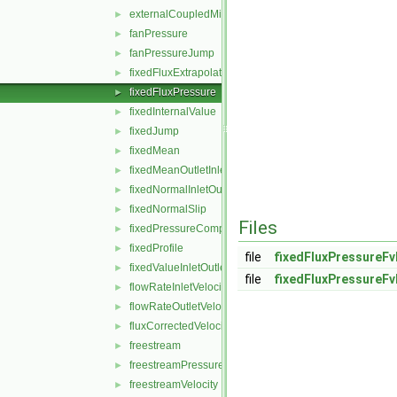
externalCoupledMixed
►
fanPressure
►
fanPressureJump
►
fixedFluxExtrapolatedPressure
►
fixedFluxPressure
►
fixedInternalValue
►
fixedJump
►
fixedMean
►
fixedMeanOutletInlet
►
fixedNormalInletOutletVelocity
►
fixedNormalSlip
►
Files
fixedPressureCompressibleDensity
►
fixedProfile
►
file
fixedFluxPressureFv
fixedValueInletOutlet
►
file
fixedFluxPressureFv
flowRateInletVelocity
►
flowRateOutletVelocity
►
fluxCorrectedVelocity
►
freestream
►
freestreamPressure
►
freestreamVelocity
►