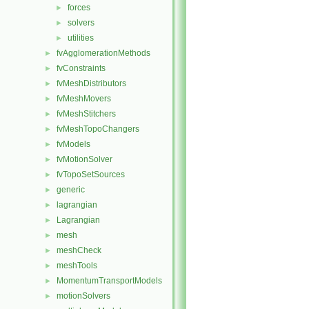
forces
►
solvers
►
utilities
►
fvAgglomerationMethods
►
fvConstraints
►
fvMeshDistributors
►
fvMeshMovers
►
fvMeshStitchers
►
fvMeshTopoChangers
►
fvModels
►
fvMotionSolver
►
fvTopoSetSources
►
generic
►
lagrangian
►
Lagrangian
►
mesh
►
meshCheck
►
meshTools
►
MomentumTransportModels
►
motionSolvers
►