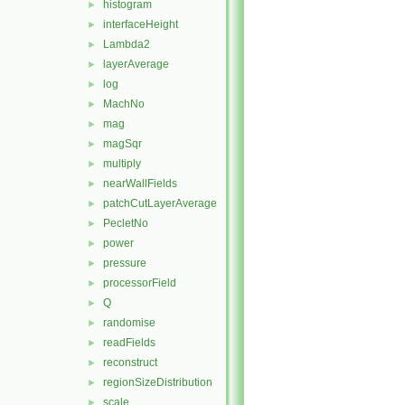
histogram
►
interfaceHeight
►
Lambda2
►
layerAverage
►
log
►
MachNo
►
mag
►
magSqr
►
multiply
►
nearWallFields
►
patchCutLayerAverage
►
PecletNo
►
power
►
pressure
►
processorField
►
Q
►
randomise
►
readFields
►
reconstruct
►
regionSizeDistribution
►
scale
►