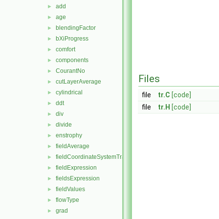
add
►
age
►
blendingFactor
►
bXiProgress
►
comfort
►
components
►
CourantNo
►
Files
cutLayerAverage
►
cylindrical
►
file
tr.C
[code]
ddt
►
file
tr.H
[code]
div
►
divide
►
enstrophy
►
fieldAverage
►
fieldCoordinateSystemTransform
►
fieldExpression
►
fieldsExpression
►
fieldValues
►
flowType
►
grad
►