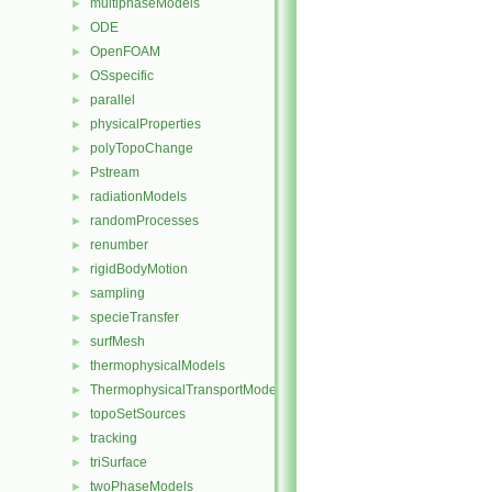
multiphaseModels
►
ODE
►
OpenFOAM
►
OSspecific
►
parallel
►
physicalProperties
►
polyTopoChange
►
Pstream
►
radiationModels
►
randomProcesses
►
renumber
►
rigidBodyMotion
►
sampling
►
specieTransfer
►
surfMesh
►
thermophysicalModels
►
ThermophysicalTransportModels
►
topoSetSources
►
tracking
►
triSurface
►
twoPhaseModels
►