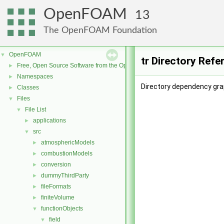
OpenFOAM
13
The OpenFOAM Foundation
OpenFOAM
▼
tr Directory Refe
Free, Open Source Software from the OpenFOAM Foundation
►
Namespaces
►
Directory dependency grap
Classes
►
Files
▼
File List
▼
applications
►
src
▼
atmosphericModels
►
combustionModels
►
conversion
►
dummyThirdParty
►
fileFormats
►
finiteVolume
►
functionObjects
▼
field
▼