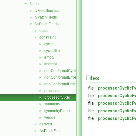
fields
▼
fvFieldSources
►
fvPatchFields
►
fvsPatchFields
▼
basic
►
constraint
▼
cyclic
►
cyclicSlip
►
empty
►
internal
►
nonConformalCyclic
►
Files
nonConformalError
►
nonConformalProcessorCyclic
►
file
processorCyclicFv
processor
►
file
processorCyclicFv
processorCyclic
►
file
processorCyclicF
symmetry
►
file
processorCyclicF
symmetryPlane
►
wedge
►
file
processorCyclicF
derived
►
fvsPatchField
►