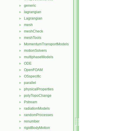
generic
►
lagrangian
►
Lagrangian
►
mesh
►
meshCheck
►
meshTools
►
MomentumTransportModels
►
motionSolvers
►
multiphaseModels
►
ODE
►
OpenFOAM
►
OSspecific
►
parallel
►
physicalProperties
►
polyTopoChange
►
Pstream
►
radiationModels
►
randomProcesses
►
renumber
►
rigidBodyMotion
►