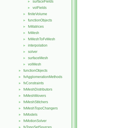
surfaceFields
►
volFields
►
finiteVolume
►
functionObjects
►
fvMatrices
►
fvMesh
►
fvMeshToFvMesh
►
interpolation
►
solver
►
surfaceMesh
►
volMesh
►
functionObjects
►
fvAgglomerationMethods
►
fvConstraints
►
fvMeshDistributors
►
fvMeshMovers
►
fvMeshStitchers
►
fvMeshTopoChangers
►
fvModels
►
fvMotionSolver
►
fvTopoSetSources
►