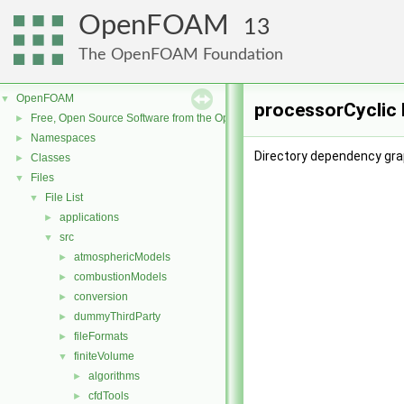
OpenFOAM
13
The OpenFOAM Foundation
OpenFOAM
▼
processorCyclic 
Free, Open Source Software from the OpenFOAM Foundation
►
Namespaces
►
Directory dependency gra
Classes
►
Files
▼
File List
▼
applications
►
src
▼
atmosphericModels
►
combustionModels
►
conversion
►
dummyThirdParty
►
fileFormats
►
finiteVolume
▼
algorithms
►
cfdTools
►