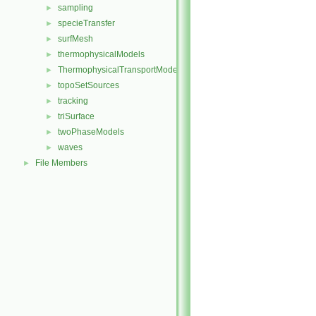
sampling
►
specieTransfer
►
surfMesh
►
thermophysicalModels
►
ThermophysicalTransportModels
►
topoSetSources
►
tracking
►
triSurface
►
twoPhaseModels
►
waves
►
File Members
►