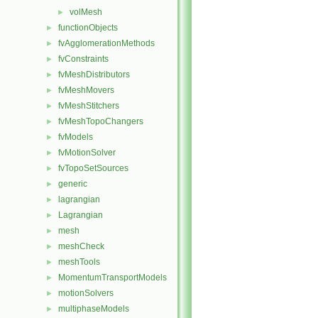
volMesh
►
functionObjects
►
fvAgglomerationMethods
►
fvConstraints
►
fvMeshDistributors
►
fvMeshMovers
►
fvMeshStitchers
►
fvMeshTopoChangers
►
fvModels
►
fvMotionSolver
►
fvTopoSetSources
►
generic
►
lagrangian
►
Lagrangian
►
mesh
►
meshCheck
►
meshTools
►
MomentumTransportModels
►
motionSolvers
►
multiphaseModels
►