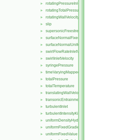
rotatingPressureInletOutletVelocity
►
rotatingTotalPressure
►
rotatingWallVelocity
►
slip
►
supersonicFreestream
►
surfaceNormalFixedValue
►
surfaceNormalUniformFixedValue
►
swirlFlowRateInletVelocity
►
swirlInletVelocity
►
syringePressure
►
timeVaryingMappedFixedValue
►
totalPressure
►
totalTemperature
►
translatingWallVelocity
►
transonicEntrainmentPressure
►
turbulentInlet
►
turbulentIntensityKineticEnergyInlet
►
uniformDensityHydrostaticPressure
►
uniformFixedGradient
►
uniformFixedValue
►