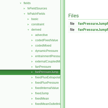
fields
▼
fvFieldSources
►
fvPatchFields
▼
Files
basic
►
file
fanPressureJumpF
constraint
►
file
fanPressureJumpF
derived
▼
advective
►
codedFixedValue
►
codedMixed
►
dynamicPressure
►
entrainmentPressure
►
externalCoupledMixed
►
fanPressure
►
fanPressureJump
►
fixedFluxExtrapolatedPressure
►
fixedFluxPressure
►
fixedInternalValue
►
fixedJump
►
fixedMean
►
fixedMeanOutletInlet
►