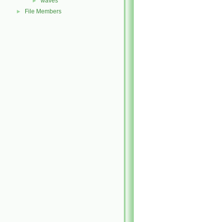
waves
►
File Members
►