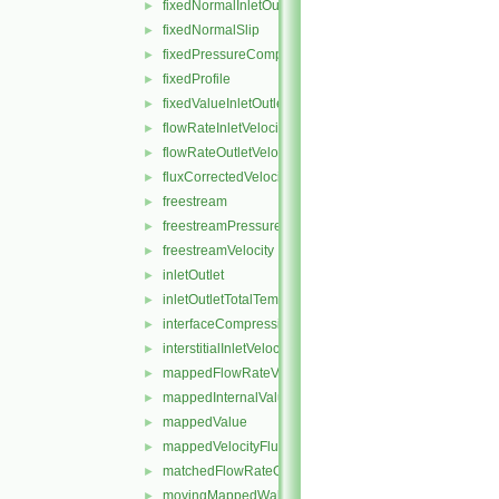
fixedNormalInletOutletVelocity
►
fixedNormalSlip
►
fixedPressureCompressibleDensity
►
fixedProfile
►
fixedValueInletOutlet
►
flowRateInletVelocity
►
flowRateOutletVelocity
►
fluxCorrectedVelocity
►
freestream
►
freestreamPressure
►
freestreamVelocity
►
inletOutlet
►
inletOutletTotalTemperature
►
interfaceCompression
►
interstitialInletVelocity
►
mappedFlowRateVelocity
►
mappedInternalValue
►
mappedValue
►
mappedVelocityFlux
►
matchedFlowRateOutletVelocity
►
movingMappedWallVelocity
►