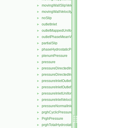
movingWallSlipVelocity
►
movingWallVelocity
►
noSlip
►
outletInlet
►
outletMappedUniformInlet
►
outletPhaseMeanVelocity
►
partialSlip
►
phaseHydrostaticPressure
►
plenumPressure
►
pressure
►
pressureDirectedInletOutletVelocity
►
pressureDirectedInletVelocity
►
pressureInletOutletParSlipVelocity
►
pressureInletOutletVelocity
►
pressureInletUniformVelocity
►
pressureInletVelocity
►
pressureNormalInletOutletVelocity
►
prghCyclicPressure
►
PrghPressure
►
prghTotalHydrostaticPressure
►