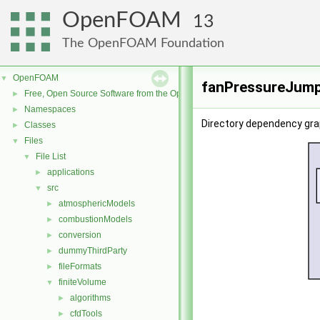
OpenFOAM
13
The OpenFOAM Foundation
OpenFOAM
▼
fanPressureJump
Free, Open Source Software from the OpenFOAM Foundation
►
Namespaces
►
Directory dependency gr
Classes
►
Files
▼
File List
▼
applications
►
src
▼
atmosphericModels
►
combustionModels
►
conversion
►
dummyThirdParty
►
fileFormats
►
finiteVolume
▼
algorithms
►
cfdTools
►