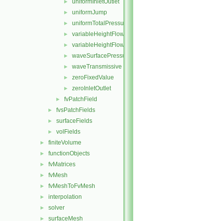
uniformInletOutlet
►
uniformJump
►
uniformTotalPressure
►
variableHeightFlowRate
►
variableHeightFlowRateInletVelocity
►
waveSurfacePressure
►
waveTransmissive
►
zeroFixedValue
►
zeroInletOutlet
►
fvPatchField
►
fvsPatchFields
►
surfaceFields
►
volFields
►
finiteVolume
►
functionObjects
►
fvMatrices
►
fvMesh
►
fvMeshToFvMesh
►
interpolation
►
solver
►
surfaceMesh
►