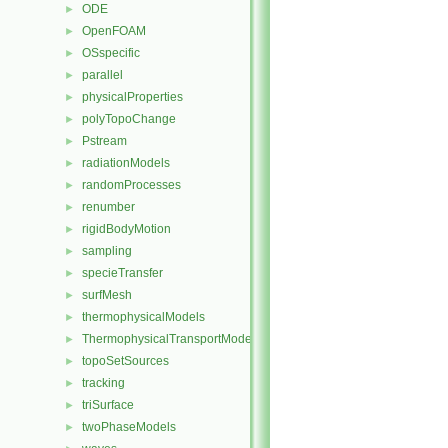
ODE
►
OpenFOAM
►
OSspecific
►
parallel
►
physicalProperties
►
polyTopoChange
►
Pstream
►
radiationModels
►
randomProcesses
►
renumber
►
rigidBodyMotion
►
sampling
►
specieTransfer
►
surfMesh
►
thermophysicalModels
►
ThermophysicalTransportModels
►
topoSetSources
►
tracking
►
triSurface
►
twoPhaseModels
►