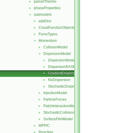
parcelThermo
►
phaseProperties
►
submodels
▼
addOns
►
CloudFunctionObjects
►
ForceTypes
►
Momentum
▼
CollisionModel
►
DispersionModel
▼
DispersionModel
►
DispersionRASModel
►
GradientDispersionRAS
►
NoDispersion
►
StochasticDispersionRAS
►
InjectionModel
►
ParticleForces
►
PatchInteractionModel
►
StochasticCollision
►
SurfaceFilmModel
►
MPPIC
►
Reacting
►