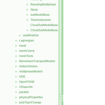
ReactingMultiphase
►
Spray
►
subModelBase
►
Thermodynamic
►
CloudSubModelBase.C
CloudSubModelBase.H
►
solidParticle
►
Lagrangian
►
mesh
►
meshCheck
►
meshTools
►
MomentumTransportModels
►
motionSolvers
►
multiphaseModels
►
ODE
►
OpenFOAM
►
OSspecific
►
parallel
►
physicalProperties
►
polyTopoChange
►