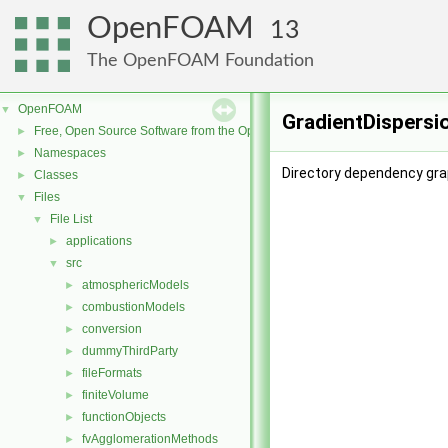
OpenFOAM
13
The OpenFOAM Foundation
OpenFOAM
▼
GradientDispersi
Free, Open Source Software from the OpenFOAM Foundation
►
Namespaces
►
Directory dependency gra
Classes
►
Files
▼
File List
▼
applications
►
src
▼
atmosphericModels
►
combustionModels
►
conversion
►
dummyThirdParty
►
fileFormats
►
finiteVolume
►
functionObjects
►
fvAgglomerationMethods
►