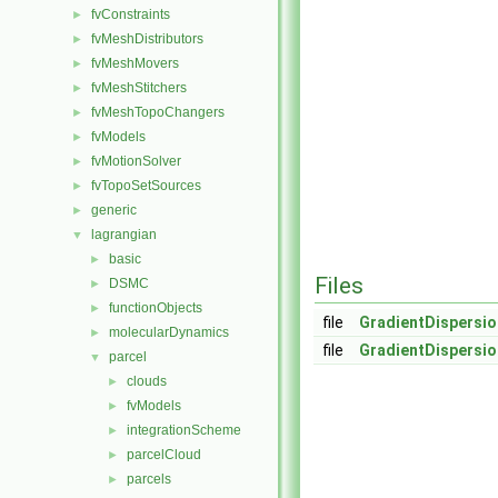
fvConstraints
►
fvMeshDistributors
►
fvMeshMovers
►
fvMeshStitchers
►
fvMeshTopoChangers
►
fvModels
►
fvMotionSolver
►
fvTopoSetSources
►
generic
►
lagrangian
▼
basic
►
Files
DSMC
►
functionObjects
►
file
GradientDispersi
molecularDynamics
►
file
GradientDispersi
parcel
▼
clouds
►
fvModels
►
integrationScheme
►
parcelCloud
►
parcels
►