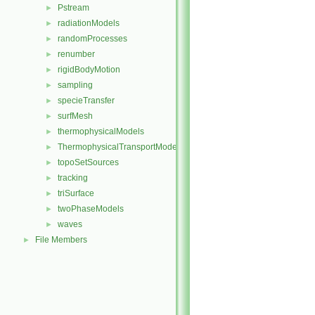
Pstream
►
radiationModels
►
randomProcesses
►
renumber
►
rigidBodyMotion
►
sampling
►
specieTransfer
►
surfMesh
►
thermophysicalModels
►
ThermophysicalTransportModels
►
topoSetSources
►
tracking
►
triSurface
►
twoPhaseModels
►
waves
►
File Members
►