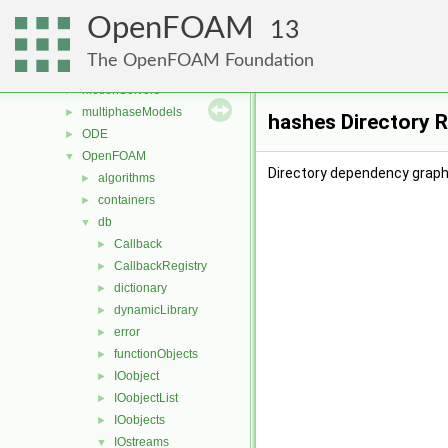
mesh
►
OpenFOAM
meshCheck
►
13
meshTools
►
The OpenFOAM Foundation
MomentumTransportModels
►
motionSolvers
►
multiphaseModels
►
hashes Directory 
ODE
►
OpenFOAM
▼
Directory dependency graph
algorithms
►
containers
►
db
▼
Callback
►
CallbackRegistry
►
dictionary
►
dynamicLibrary
►
error
►
functionObjects
►
IOobject
►
IOobjectList
►
IOobjects
►
IOstreams
▼