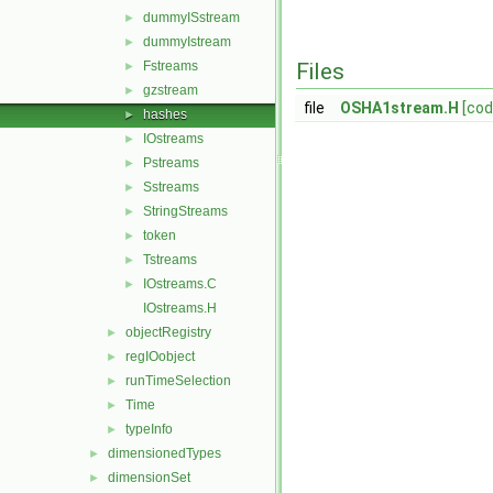
dummyISstream
►
dummyIstream
►
Fstreams
Files
►
gzstream
►
file
OSHA1stream.H
[cod
hashes
►
IOstreams
►
Pstreams
►
Sstreams
►
StringStreams
►
token
►
Tstreams
►
IOstreams.C
►
IOstreams.H
objectRegistry
►
regIOobject
►
runTimeSelection
►
Time
►
typeInfo
►
dimensionedTypes
►
dimensionSet
►