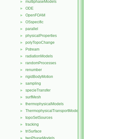
multiphaseModels
►
ODE
►
OpenFOAM
►
OSspecific
►
parallel
►
physicalProperties
►
polyTopoChange
►
Pstream
►
radiationModels
►
randomProcesses
►
renumber
►
rigidBodyMotion
►
sampling
►
specieTransfer
►
surfMesh
►
thermophysicalModels
►
ThermophysicalTransportModels
►
topoSetSources
►
tracking
►
triSurface
►
twoPhaseModels
►