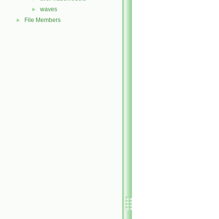
waves
►
File Members
►