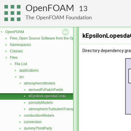
OpenFOAM
13
The OpenFOAM Foundation
OpenFOAM
▼
kEpsilonLopesda
Free, Open Source Software from the OpenFOAM Foundation
►
Namespaces
►
Directory dependency gra
Classes
►
Files
▼
File List
▼
applications
►
src
▼
atmosphericModels
▼
derivedFvPatchFields
►
kEpsilonLopesdaCosta
►
porosityModels
►
atmosphericTurbulentTransportModels.C
►
combustionModels
►
conversion
►
dummyThirdParty
►