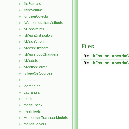
fileFormats
►
finiteVolume
►
functionObjects
►
fvAgglomerationMethods
►
fvConstraints
►
fvMeshDistributors
►
fvMeshMovers
►
Files
fvMeshStitchers
►
fvMeshTopoChangers
►
file
kEpsilonLopesdaC
fvModels
►
file
kEpsilonLopesdaC
fvMotionSolver
►
fvTopoSetSources
►
generic
►
lagrangian
►
Lagrangian
►
mesh
►
meshCheck
►
meshTools
►
MomentumTransportModels
►
motionSolvers
►