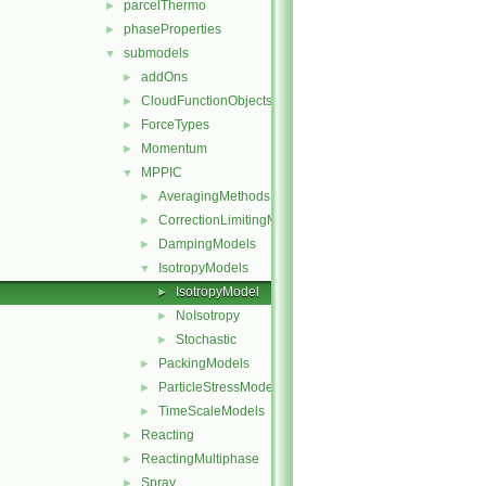
parcelThermo
►
phaseProperties
►
submodels
▼
addOns
►
CloudFunctionObjects
►
ForceTypes
►
Momentum
►
MPPIC
▼
AveragingMethods
►
CorrectionLimitingMethods
►
DampingModels
►
IsotropyModels
▼
IsotropyModel
►
NoIsotropy
►
Stochastic
►
PackingModels
►
ParticleStressModels
►
TimeScaleModels
►
Reacting
►
ReactingMultiphase
►
Spray
►