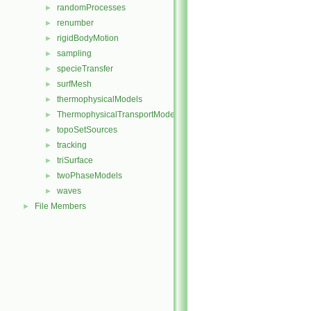
randomProcesses
►
renumber
►
rigidBodyMotion
►
sampling
►
specieTransfer
►
surfMesh
►
thermophysicalModels
►
ThermophysicalTransportModels
►
topoSetSources
►
tracking
►
triSurface
►
twoPhaseModels
►
waves
►
File Members
►