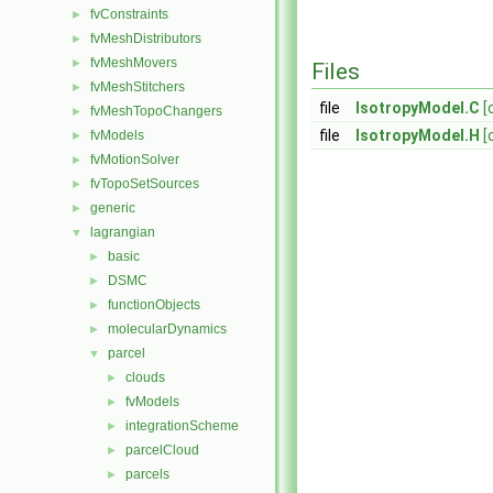
fvConstraints
►
fvMeshDistributors
►
fvMeshMovers
►
Files
fvMeshStitchers
►
file
IsotropyModel.C
[
fvMeshTopoChangers
►
file
IsotropyModel.H
[
fvModels
►
fvMotionSolver
►
fvTopoSetSources
►
generic
►
lagrangian
▼
basic
►
DSMC
►
functionObjects
►
molecularDynamics
►
parcel
▼
clouds
►
fvModels
►
integrationScheme
►
parcelCloud
►
parcels
►