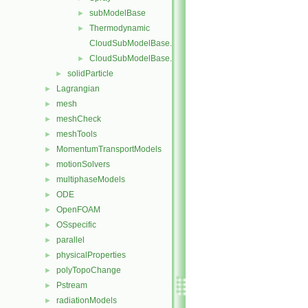
subModelBase
►
Thermodynamic
►
CloudSubModelBase.C
CloudSubModelBase.H
►
solidParticle
►
Lagrangian
►
mesh
►
meshCheck
►
meshTools
►
MomentumTransportModels
►
motionSolvers
►
multiphaseModels
►
ODE
►
OpenFOAM
►
OSspecific
►
parallel
►
physicalProperties
►
polyTopoChange
►
Pstream
►
radiationModels
►