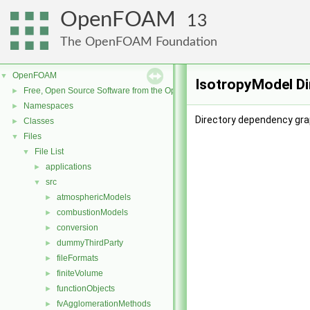
OpenFOAM
13
The OpenFOAM Foundation
OpenFOAM
▼
IsotropyModel Di
Free, Open Source Software from the OpenFOAM Foundation
►
Namespaces
►
Directory dependency gra
Classes
►
Files
▼
File List
▼
applications
►
src
▼
atmosphericModels
►
combustionModels
►
conversion
►
dummyThirdParty
►
fileFormats
►
finiteVolume
►
functionObjects
►
fvAgglomerationMethods
►