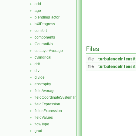
add
►
age
►
blendingFactor
►
bXiProgress
►
comfort
►
components
►
CourantNo
►
Files
cutLayerAverage
►
cylindrical
►
file
turbulenceIntensit
ddt
►
file
turbulenceIntensit
div
►
divide
►
enstrophy
►
fieldAverage
►
fieldCoordinateSystemTransform
►
fieldExpression
►
fieldsExpression
►
fieldValues
►
flowType
►
grad
►