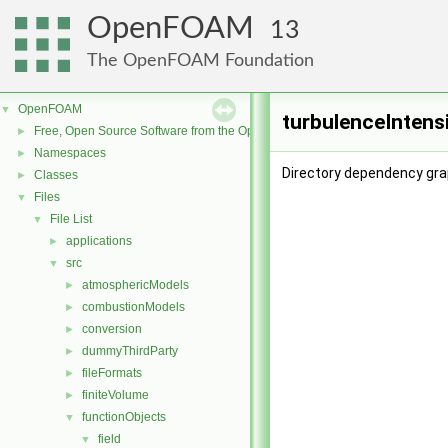
OpenFOAM
13
The OpenFOAM Foundation
OpenFOAM
▼
turbulenceIntens
Free, Open Source Software from the OpenFOAM Foundation
►
Namespaces
►
Directory dependency grap
Classes
►
Files
▼
File List
▼
applications
►
src
▼
atmosphericModels
►
combustionModels
►
conversion
►
dummyThirdParty
►
fileFormats
►
finiteVolume
►
functionObjects
▼
field
▼