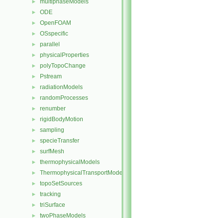
multiphaseModels
►
ODE
►
OpenFOAM
►
OSspecific
►
parallel
►
physicalProperties
►
polyTopoChange
►
Pstream
►
radiationModels
►
randomProcesses
►
renumber
►
rigidBodyMotion
►
sampling
►
specieTransfer
►
surfMesh
►
thermophysicalModels
►
ThermophysicalTransportModels
►
topoSetSources
►
tracking
►
triSurface
►
twoPhaseModels
►