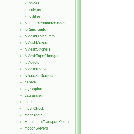
forces
►
solvers
►
utilities
►
fvAgglomerationMethods
►
fvConstraints
►
fvMeshDistributors
►
fvMeshMovers
►
fvMeshStitchers
►
fvMeshTopoChangers
►
fvModels
►
fvMotionSolver
►
fvTopoSetSources
►
generic
►
lagrangian
►
Lagrangian
►
mesh
►
meshCheck
►
meshTools
►
MomentumTransportModels
►
motionSolvers
►