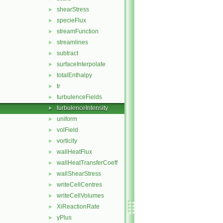
shearStress
►
specieFlux
►
streamFunction
►
streamlines
►
subtract
►
surfaceInterpolate
►
totalEnthalpy
►
tr
►
turbulenceFields
►
turbulenceIntensity
►
uniform
►
volField
►
vorticity
►
wallHeatFlux
►
wallHeatTransferCoeff
►
wallShearStress
►
writeCellCentres
►
writeCellVolumes
►
XiReactionRate
►
yPlus
►