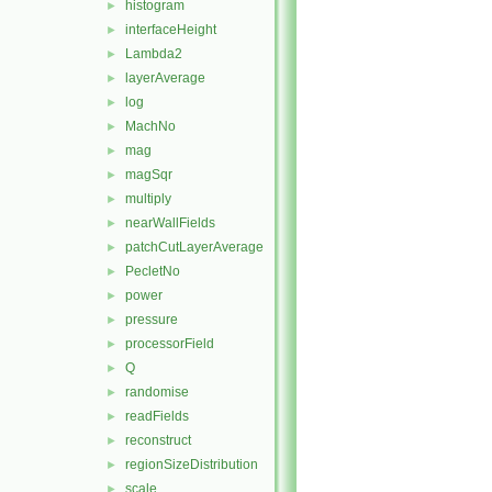
histogram
►
interfaceHeight
►
Lambda2
►
layerAverage
►
log
►
MachNo
►
mag
►
magSqr
►
multiply
►
nearWallFields
►
patchCutLayerAverage
►
PecletNo
►
power
►
pressure
►
processorField
►
Q
►
randomise
►
readFields
►
reconstruct
►
regionSizeDistribution
►
scale
►