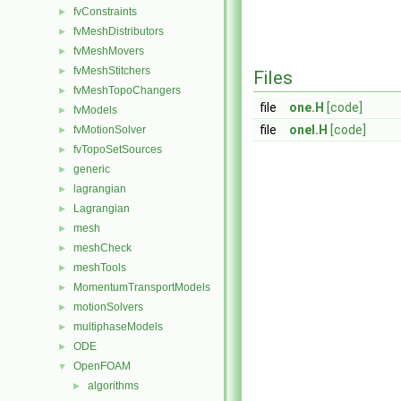
fvConstraints
►
fvMeshDistributors
►
fvMeshMovers
►
fvMeshStitchers
►
Files
fvMeshTopoChangers
►
file
one.H
[code]
fvModels
►
file
oneI.H
[code]
fvMotionSolver
►
fvTopoSetSources
►
generic
►
lagrangian
►
Lagrangian
►
mesh
►
meshCheck
►
meshTools
►
MomentumTransportModels
►
motionSolvers
►
multiphaseModels
►
ODE
►
OpenFOAM
▼
algorithms
►