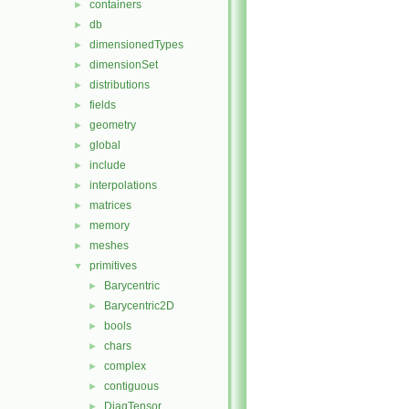
containers
►
db
►
dimensionedTypes
►
dimensionSet
►
distributions
►
fields
►
geometry
►
global
►
include
►
interpolations
►
matrices
►
memory
►
meshes
►
primitives
▼
Barycentric
►
Barycentric2D
►
bools
►
chars
►
complex
►
contiguous
►
DiagTensor
►