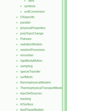
zero
►
symbols
►
unitConversion
►
OSspecific
►
parallel
►
physicalProperties
►
polyTopoChange
►
Pstream
►
radiationModels
►
randomProcesses
►
renumber
►
rigidBodyMotion
►
sampling
►
specieTransfer
►
surfMesh
►
thermophysicalModels
►
ThermophysicalTransportModels
►
topoSetSources
►
tracking
►
triSurface
►
twoPhaseModels
►