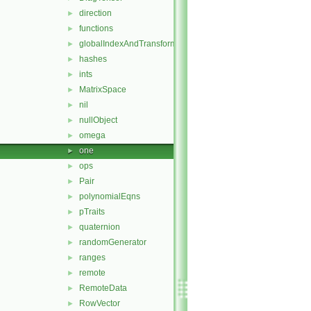
direction
►
functions
►
globalIndexAndTransform
►
hashes
►
ints
►
MatrixSpace
►
nil
►
nullObject
►
omega
►
one
►
ops
►
Pair
►
polynomialEqns
►
pTraits
►
quaternion
►
randomGenerator
►
ranges
►
remote
►
RemoteData
►
RowVector
►