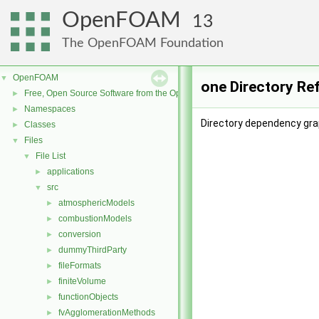
OpenFOAM
13
The OpenFOAM Foundation
OpenFOAM
▼
one Directory Re
Free, Open Source Software from the OpenFOAM Foundation
►
Namespaces
►
Directory dependency gra
Classes
►
Files
▼
File List
▼
applications
►
src
▼
atmosphericModels
►
combustionModels
►
conversion
►
dummyThirdParty
►
fileFormats
►
finiteVolume
►
functionObjects
►
fvAgglomerationMethods
►