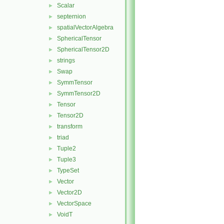
Scalar
►
septernion
►
spatialVectorAlgebra
►
SphericalTensor
►
SphericalTensor2D
►
strings
►
Swap
►
SymmTensor
►
SymmTensor2D
►
Tensor
►
Tensor2D
►
transform
►
triad
►
Tuple2
►
Tuple3
►
TypeSet
►
Vector
►
Vector2D
►
VectorSpace
►
VoidT
►