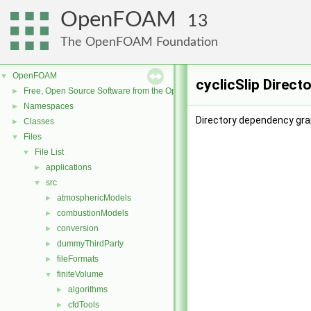
OpenFOAM
13
The OpenFOAM Foundation
OpenFOAM
▼
cyclicSlip Direct
Free, Open Source Software from the OpenFOAM Foundation
►
Namespaces
►
Directory dependency grap
Classes
►
Files
▼
File List
▼
applications
►
src
▼
atmosphericModels
►
combustionModels
►
conversion
►
dummyThirdParty
►
fileFormats
►
finiteVolume
▼
algorithms
►
cfdTools
►