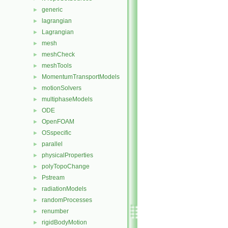
generic
►
lagrangian
►
Lagrangian
►
mesh
►
meshCheck
►
meshTools
►
MomentumTransportModels
►
motionSolvers
►
multiphaseModels
►
ODE
►
OpenFOAM
►
OSspecific
►
parallel
►
physicalProperties
►
polyTopoChange
►
Pstream
►
radiationModels
►
randomProcesses
►
renumber
►
rigidBodyMotion
►