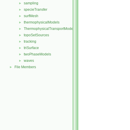
sampling
►
specieTransfer
►
surfMesh
►
thermophysicalModels
►
ThermophysicalTransportModels
►
topoSetSources
►
tracking
►
triSurface
►
twoPhaseModels
►
waves
►
File Members
►