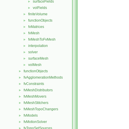
surfaceFields
►
volFields
►
finiteVolume
►
functionObjects
►
fvMatrices
►
fvMesh
►
fvMeshToFvMesh
►
interpolation
►
solver
►
surfaceMesh
►
volMesh
►
functionObjects
►
fvAgglomerationMethods
►
fvConstraints
►
fvMeshDistributors
►
fvMeshMovers
►
fvMeshStitchers
►
fvMeshTopoChangers
►
fvModels
►
fvMotionSolver
►
fvTopoSetSources
►