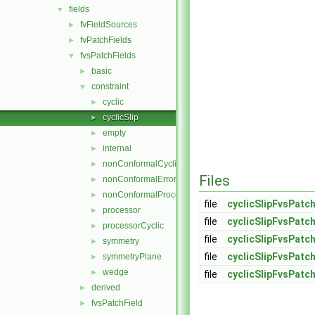
fields
▼
fvFieldSources
►
fvPatchFields
►
fvsPatchFields
▼
basic
►
constraint
▼
cyclic
►
cyclicSlip
►
empty
►
internal
►
nonConformalCyclic
►
Files
nonConformalError
►
nonConformalProcessorCyclic
►
file
cyclicSlipFvsPatch
processor
►
file
cyclicSlipFvsPatch
processorCyclic
►
file
cyclicSlipFvsPatc
symmetry
►
file
cyclicSlipFvsPatc
symmetryPlane
►
wedge
►
file
cyclicSlipFvsPatc
derived
►
fvsPatchField
►