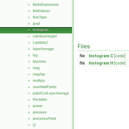
fieldsExpression
►
fieldValues
►
flowType
►
grad
►
histogram
►
interfaceHeight
►
Lambda2
►
Files
layerAverage
►
log
►
file
histogram.C
[code]
MachNo
►
file
histogram.H
[code]
mag
►
magSqr
►
multiply
►
nearWallFields
►
patchCutLayerAverage
►
PecletNo
►
power
►
pressure
►
processorField
►
Q
►