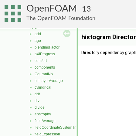
dummyThirdParty
►
OpenFOAM
fileFormats
►
13
finiteVolume
►
The OpenFOAM Foundation
functionObjects
▼
field
▼
add
►
histogram Directo
age
►
blendingFactor
►
Directory dependency graph
bXiProgress
►
comfort
►
components
►
CourantNo
►
cutLayerAverage
►
cylindrical
►
ddt
►
div
►
divide
►
enstrophy
►
fieldAverage
►
fieldCoordinateSystemTransform
►
fieldExpression
►