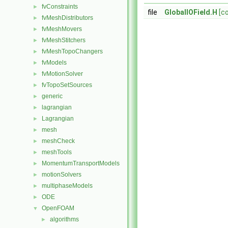
fvConstraints
►
file
GlobalIOField.H
[c
fvMeshDistributors
►
fvMeshMovers
►
fvMeshStitchers
►
fvMeshTopoChangers
►
fvModels
►
fvMotionSolver
►
fvTopoSetSources
►
generic
►
lagrangian
►
Lagrangian
►
mesh
►
meshCheck
►
meshTools
►
MomentumTransportModels
►
motionSolvers
►
multiphaseModels
►
ODE
►
OpenFOAM
▼
algorithms
►