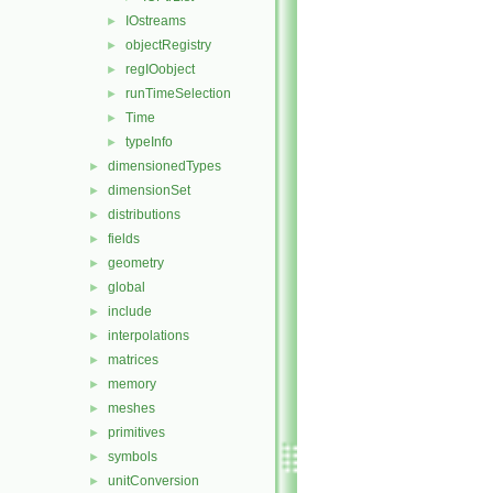
IOstreams
►
objectRegistry
►
regIOobject
►
runTimeSelection
►
Time
►
typeInfo
►
dimensionedTypes
►
dimensionSet
►
distributions
►
fields
►
geometry
►
global
►
include
►
interpolations
►
matrices
►
memory
►
meshes
►
primitives
►
symbols
►
unitConversion
►