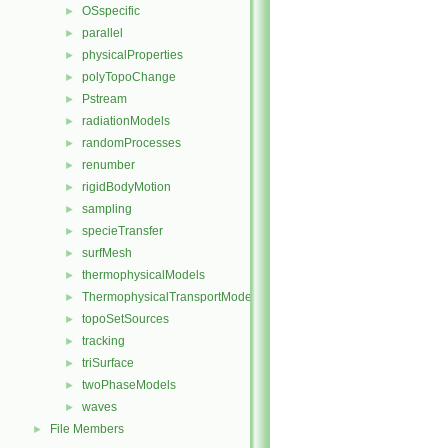
OSspecific
►
parallel
►
physicalProperties
►
polyTopoChange
►
Pstream
►
radiationModels
►
randomProcesses
►
renumber
►
rigidBodyMotion
►
sampling
►
specieTransfer
►
surfMesh
►
thermophysicalModels
►
ThermophysicalTransportModels
►
topoSetSources
►
tracking
►
triSurface
►
twoPhaseModels
►
waves
►
File Members
►