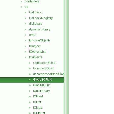
containers
►
db
▼
Callback
►
CallbackRegistry
►
dictionary
►
dynamicLibrary
►
error
►
functionObjects
►
IOobject
►
IOobjectList
►
IOobjects
▼
CompactIOField
►
CompactIOList
►
decomposedBlockData
►
GlobalIOField
►
GlobalIOList
►
IOdictionary
►
IOField
►
IOList
►
IOMap
►
IOPtrList
►