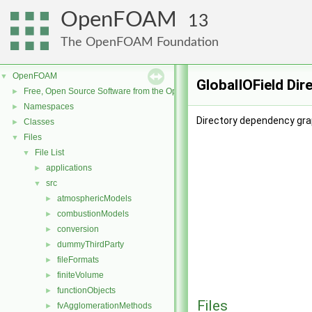
OpenFOAM
13
The OpenFOAM Foundation
OpenFOAM
▼
GlobalIOField Dir
Free, Open Source Software from the OpenFOAM Foundation
►
Namespaces
►
Directory dependency grap
Classes
►
Files
▼
File List
▼
applications
►
src
▼
atmosphericModels
►
combustionModels
►
conversion
►
dummyThirdParty
►
fileFormats
►
finiteVolume
►
functionObjects
►
Files
fvAgglomerationMethods
►