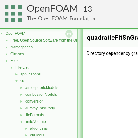
OpenFOAM
13
The OpenFOAM Foundation
OpenFOAM
▼
quadraticFitSnGr
Free, Open Source Software from the OpenFOAM Foundation
►
Namespaces
►
Directory dependency gra
Classes
►
Files
▼
File List
▼
applications
►
src
▼
atmosphericModels
►
combustionModels
►
conversion
►
dummyThirdParty
►
fileFormats
►
finiteVolume
▼
algorithms
►
cfdTools
►