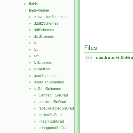
fields
►
finiteVolume
▼
convectionSchemes
►
d2dt2Schemes
►
ddtSchemes
►
divSchemes
►
fv
►
Files
fvc
►
fvm
►
file
quadraticFitSnGr
fvSchemes
►
fvSolution
►
gradSchemes
►
laplacianSchemes
►
snGradSchemes
▼
CentredFitSnGrad
►
correctedSnGrad
►
faceCorrectedSnGrad
►
limitedSnGrad
►
linearFitSnGrad
►
orthogonalSnGrad
►