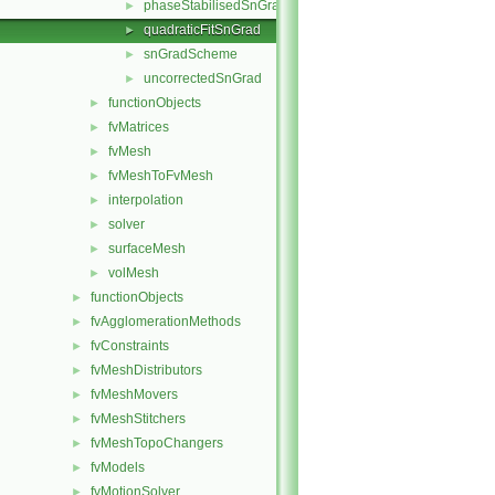
phaseStabilisedSnGrad
►
quadraticFitSnGrad
►
snGradScheme
►
uncorrectedSnGrad
►
functionObjects
►
fvMatrices
►
fvMesh
►
fvMeshToFvMesh
►
interpolation
►
solver
►
surfaceMesh
►
volMesh
►
functionObjects
►
fvAgglomerationMethods
►
fvConstraints
►
fvMeshDistributors
►
fvMeshMovers
►
fvMeshStitchers
►
fvMeshTopoChangers
►
fvModels
►
fvMotionSolver
►