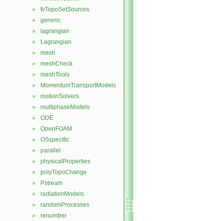
fvTopoSetSources
►
generic
►
lagrangian
►
Lagrangian
►
mesh
►
meshCheck
►
meshTools
►
MomentumTransportModels
►
motionSolvers
►
multiphaseModels
►
ODE
►
OpenFOAM
►
OSspecific
►
parallel
►
physicalProperties
►
polyTopoChange
►
Pstream
►
radiationModels
►
randomProcesses
►
renumber
►