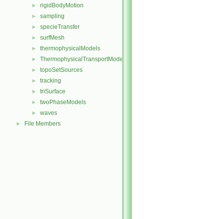
rigidBodyMotion
►
sampling
►
specieTransfer
►
surfMesh
►
thermophysicalModels
►
ThermophysicalTransportModels
►
topoSetSources
►
tracking
►
triSurface
►
twoPhaseModels
►
waves
►
File Members
►