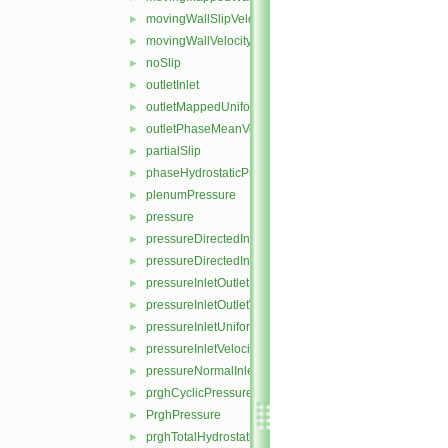
movingWallSlipVelocity
►
movingWallVelocity
►
noSlip
►
outletInlet
►
outletMappedUniformInlet
►
outletPhaseMeanVelocity
►
partialSlip
►
phaseHydrostaticPressure
►
plenumPressure
►
pressure
►
pressureDirectedInletOutletVelocity
►
pressureDirectedInletVelocity
►
pressureInletOutletParSlipVelocity
►
pressureInletOutletVelocity
►
pressureInletUniformVelocity
►
pressureInletVelocity
►
pressureNormalInletOutletVelocity
►
prghCyclicPressure
►
PrghPressure
►
prghTotalHydrostaticPressure
►