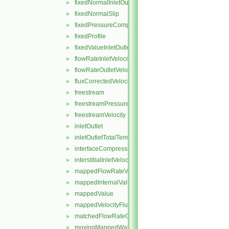
fixedNormalInletOutletVelocity
►
fixedNormalSlip
►
fixedPressureCompressibleDensity
►
fixedProfile
►
fixedValueInletOutlet
►
flowRateInletVelocity
►
flowRateOutletVelocity
►
fluxCorrectedVelocity
►
freestream
►
freestreamPressure
►
freestreamVelocity
►
inletOutlet
►
inletOutletTotalTemperature
►
interfaceCompression
►
interstitialInletVelocity
►
mappedFlowRateVelocity
►
mappedInternalValue
►
mappedValue
►
mappedVelocityFlux
►
matchedFlowRateOutletVelocity
►
movingMappedWallVelocity
►