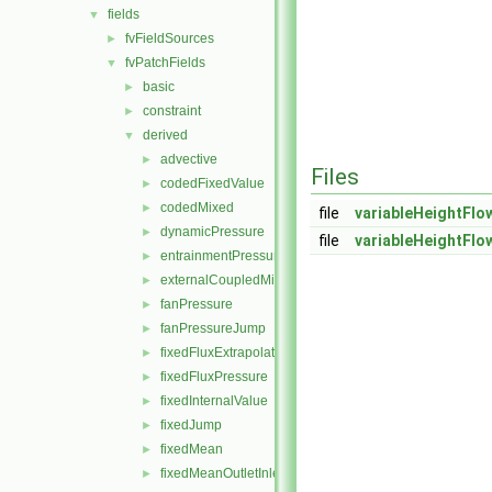
fields
▼
fvFieldSources
►
fvPatchFields
▼
basic
►
constraint
►
derived
▼
advective
►
Files
codedFixedValue
►
codedMixed
►
file
variableHeightFlo
dynamicPressure
►
file
variableHeightFlo
entrainmentPressure
►
externalCoupledMixed
►
fanPressure
►
fanPressureJump
►
fixedFluxExtrapolatedPressure
►
fixedFluxPressure
►
fixedInternalValue
►
fixedJump
►
fixedMean
►
fixedMeanOutletInlet
►