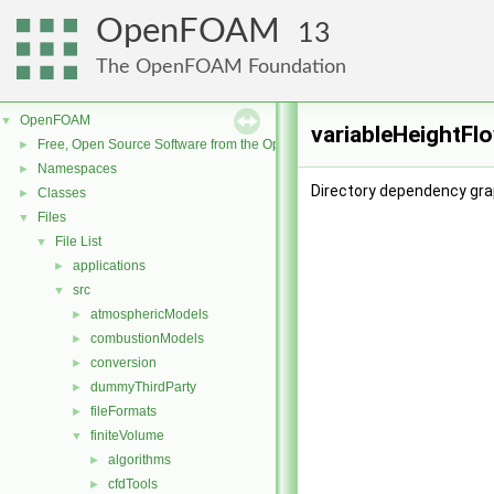
OpenFOAM
13
The OpenFOAM Foundation
OpenFOAM
▼
variableHeightFl
Free, Open Source Software from the OpenFOAM Foundation
►
Namespaces
►
Directory dependency grap
Classes
►
Files
▼
File List
▼
applications
►
src
▼
atmosphericModels
►
combustionModels
►
conversion
►
dummyThirdParty
►
fileFormats
►
finiteVolume
▼
algorithms
►
cfdTools
►