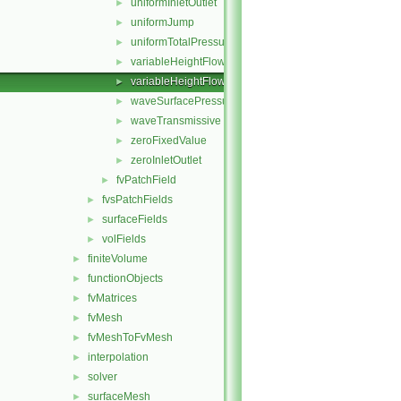
uniformInletOutlet
►
uniformJump
►
uniformTotalPressure
►
variableHeightFlowRate
►
variableHeightFlowRateInletVelocity
►
waveSurfacePressure
►
waveTransmissive
►
zeroFixedValue
►
zeroInletOutlet
►
fvPatchField
►
fvsPatchFields
►
surfaceFields
►
volFields
►
finiteVolume
►
functionObjects
►
fvMatrices
►
fvMesh
►
fvMeshToFvMesh
►
interpolation
►
solver
►
surfaceMesh
►