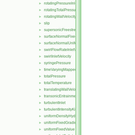
rotatingPressureInletOutletVelocity
►
rotatingTotalPressure
►
rotatingWallVelocity
►
slip
►
supersonicFreestream
►
surfaceNormalFixedValue
►
surfaceNormalUniformFixedValue
►
swirlFlowRateInletVelocity
►
swirlInletVelocity
►
syringePressure
►
timeVaryingMappedFixedValue
►
totalPressure
►
totalTemperature
►
translatingWallVelocity
►
transonicEntrainmentPressure
►
turbulentInlet
►
turbulentIntensityKineticEnergyInlet
►
uniformDensityHydrostaticPressure
►
uniformFixedGradient
►
uniformFixedValue
►