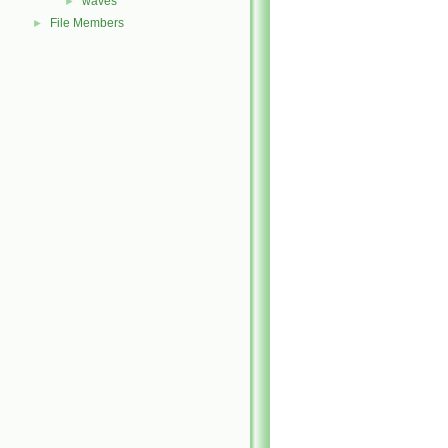
waves
►
File Members
►