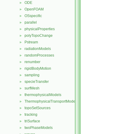
ODE
►
OpenFOAM
►
OSspecific
►
parallel
►
physicalProperties
►
polyTopoChange
►
Pstream
►
radiationModels
►
randomProcesses
►
renumber
►
rigidBodyMotion
►
sampling
►
specieTransfer
►
surfMesh
►
thermophysicalModels
►
ThermophysicalTransportModels
►
topoSetSources
►
tracking
►
triSurface
►
twoPhaseModels
►