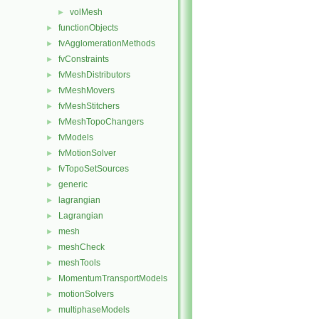
volMesh
►
functionObjects
►
fvAgglomerationMethods
►
fvConstraints
►
fvMeshDistributors
►
fvMeshMovers
►
fvMeshStitchers
►
fvMeshTopoChangers
►
fvModels
►
fvMotionSolver
►
fvTopoSetSources
►
generic
►
lagrangian
►
Lagrangian
►
mesh
►
meshCheck
►
meshTools
►
MomentumTransportModels
►
motionSolvers
►
multiphaseModels
►