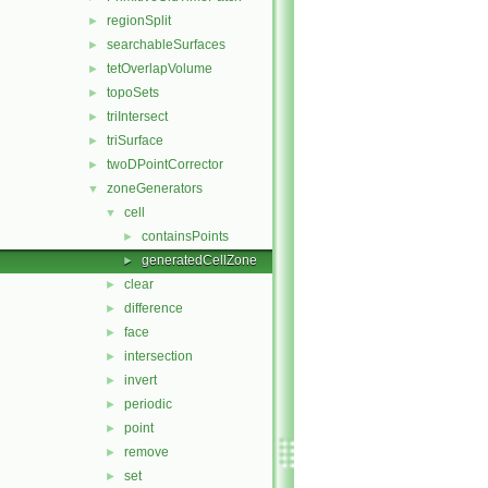
regionSplit
►
searchableSurfaces
►
tetOverlapVolume
►
topoSets
►
triIntersect
►
triSurface
►
twoDPointCorrector
►
zoneGenerators
▼
cell
▼
containsPoints
►
generatedCellZone
►
clear
►
difference
►
face
►
intersection
►
invert
►
periodic
►
point
►
remove
►
set
►