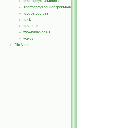
thermophysicalModels
►
ThermophysicalTransportModels
►
topoSetSources
►
tracking
►
triSurface
►
twoPhaseModels
►
waves
►
File Members
►