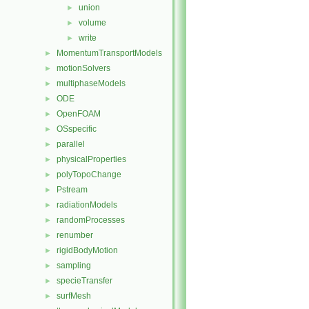
union
►
volume
►
write
►
MomentumTransportModels
►
motionSolvers
►
multiphaseModels
►
ODE
►
OpenFOAM
►
OSspecific
►
parallel
►
physicalProperties
►
polyTopoChange
►
Pstream
►
radiationModels
►
randomProcesses
►
renumber
►
rigidBodyMotion
►
sampling
►
specieTransfer
►
surfMesh
►