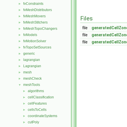
fvConstraints
►
fvMeshDistributors
►
fvMeshMovers
►
Files
fvMeshStitchers
►
file
generatedCellZon
fvMeshTopoChangers
►
file
generatedCellZon
fvModels
►
fvMotionSolver
►
file
generatedCellZon
fvTopoSetSources
►
generic
►
lagrangian
►
Lagrangian
►
mesh
►
meshCheck
►
meshTools
▼
algorithms
►
cellClassification
►
cellFeatures
►
cellsToCells
►
coordinateSystems
►
cutPoly
►