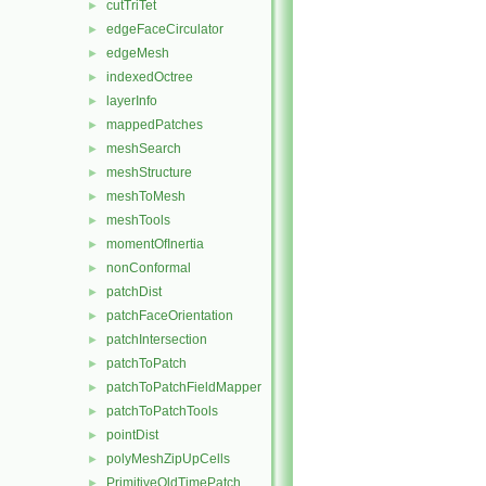
cutTriTet
►
edgeFaceCirculator
►
edgeMesh
►
indexedOctree
►
layerInfo
►
mappedPatches
►
meshSearch
►
meshStructure
►
meshToMesh
►
meshTools
►
momentOfInertia
►
nonConformal
►
patchDist
►
patchFaceOrientation
►
patchIntersection
►
patchToPatch
►
patchToPatchFieldMapper
►
patchToPatchTools
►
pointDist
►
polyMeshZipUpCells
►
PrimitiveOldTimePatch
►