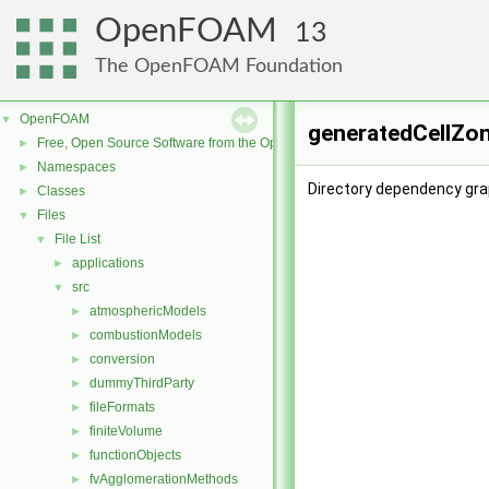
OpenFOAM
13
The OpenFOAM Foundation
OpenFOAM
▼
generatedCellZon
Free, Open Source Software from the OpenFOAM Foundation
►
Namespaces
►
Directory dependency gra
Classes
►
Files
▼
File List
▼
applications
►
src
▼
atmosphericModels
►
combustionModels
►
conversion
►
dummyThirdParty
►
fileFormats
►
finiteVolume
►
functionObjects
►
fvAgglomerationMethods
►