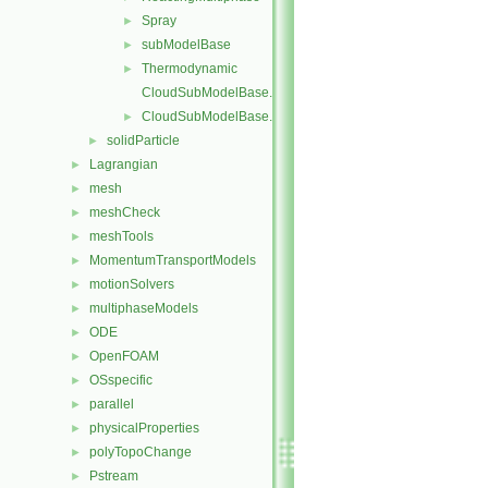
Spray
►
subModelBase
►
Thermodynamic
►
CloudSubModelBase.C
CloudSubModelBase.H
►
solidParticle
►
Lagrangian
►
mesh
►
meshCheck
►
meshTools
►
MomentumTransportModels
►
motionSolvers
►
multiphaseModels
►
ODE
►
OpenFOAM
►
OSspecific
►
parallel
►
physicalProperties
►
polyTopoChange
►
Pstream
►