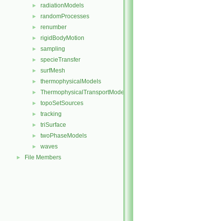
radiationModels
►
randomProcesses
►
renumber
►
rigidBodyMotion
►
sampling
►
specieTransfer
►
surfMesh
►
thermophysicalModels
►
ThermophysicalTransportModels
►
topoSetSources
►
tracking
►
triSurface
►
twoPhaseModels
►
waves
►
File Members
►