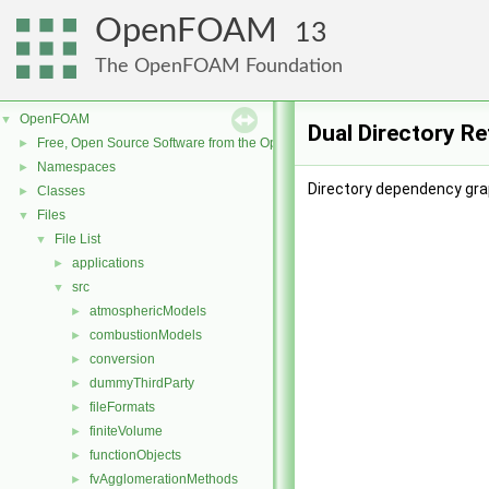
OpenFOAM
13
The OpenFOAM Foundation
OpenFOAM
▼
Dual Directory R
Free, Open Source Software from the OpenFOAM Foundation
►
Namespaces
►
Directory dependency grap
Classes
►
Files
▼
File List
▼
applications
►
src
▼
atmosphericModels
►
combustionModels
►
conversion
►
dummyThirdParty
►
fileFormats
►
finiteVolume
►
functionObjects
►
fvAgglomerationMethods
►