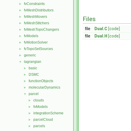
fvConstraints
►
fvMeshDistributors
►
fvMeshMovers
►
Files
fvMeshStitchers
►
file
Dual.C
[code]
fvMeshTopoChangers
►
file
Dual.H
[code]
fvModels
►
fvMotionSolver
►
fvTopoSetSources
►
generic
►
lagrangian
▼
basic
►
DSMC
►
functionObjects
►
molecularDynamics
►
parcel
▼
clouds
►
fvModels
►
integrationScheme
►
parcelCloud
►
parcels
►