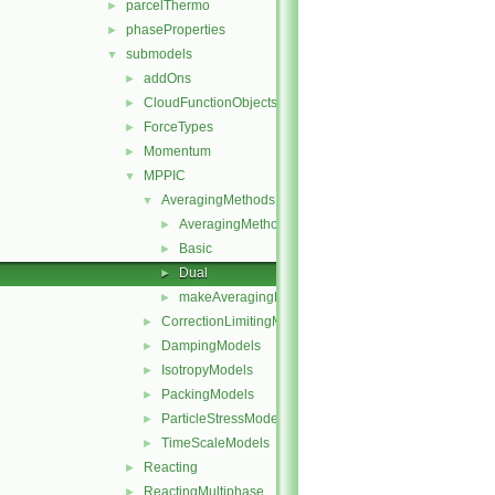
parcelThermo
►
phaseProperties
►
submodels
▼
addOns
►
CloudFunctionObjects
►
ForceTypes
►
Momentum
►
MPPIC
▼
AveragingMethods
▼
AveragingMethod
►
Basic
►
Dual
►
makeAveragingMethods.C
►
CorrectionLimitingMethods
►
DampingModels
►
IsotropyModels
►
PackingModels
►
ParticleStressModels
►
TimeScaleModels
►
Reacting
►
ReactingMultiphase
►