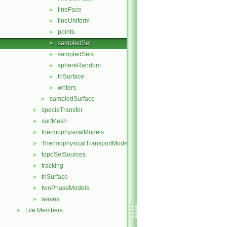
lineFace
►
lineUniform
►
points
►
sampledSet
►
sampledSets
►
sphereRandom
►
triSurface
►
writers
►
sampledSurface
►
specieTransfer
►
surfMesh
►
thermophysicalModels
►
ThermophysicalTransportModels
►
topoSetSources
►
tracking
►
triSurface
►
twoPhaseModels
►
waves
►
File Members
►