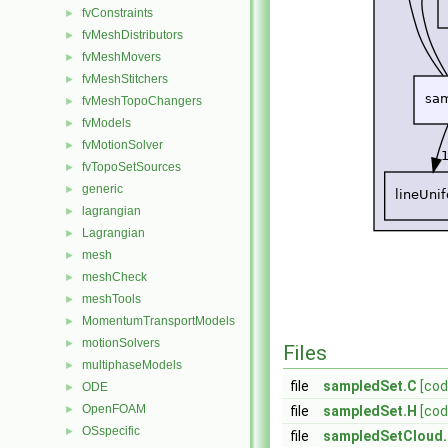
fvConstraints
►
fvMeshDistributors
►
fvMeshMovers
►
fvMeshStitchers
►
fvMeshTopoChangers
►
fvModels
►
fvMotionSolver
►
fvTopoSetSources
►
generic
►
lagrangian
►
Lagrangian
►
mesh
►
meshCheck
►
meshTools
►
MomentumTransportModels
►
motionSolvers
►
Files
multiphaseModels
►
file
sampledSet.C
[cod
ODE
►
OpenFOAM
►
file
sampledSet.H
[cod
OSspecific
►
file
sampledSetCloud