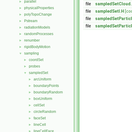
parallel
►
file
sampledSetCloud
physicalProperties
►
file
sampledSetI.H
[co
polyTopoChange
►
file
sampledSetParticl
Pstream
►
file
sampledSetParticl
radiationModels
►
randomProcesses
►
renumber
►
rigidBodyMotion
►
sampling
▼
coordSet
►
probes
►
sampledSet
▼
arcUniform
►
boundaryPoints
►
boundaryRandom
►
boxUniform
►
cellSet
►
circleRandom
►
faceSet
►
lineCell
►
lineCellFace
►