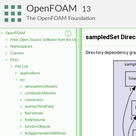
OpenFOAM
13
The OpenFOAM Foundation
OpenFOAM
▼
sampledSet Direc
Free, Open Source Software from the OpenFOAM Foundation
►
Namespaces
►
Directory dependency gra
Classes
►
Files
▼
File List
▼
applications
►
src
▼
atmosphericModels
►
combustionModels
►
conversion
►
dummyThirdParty
►
fileFormats
►
finiteVolume
►
functionObjects
►
fvAgglomerationMethods
►