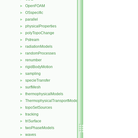
OpenFOAM
►
OSspecific
►
parallel
►
physicalProperties
►
polyTopoChange
►
Pstream
►
radiationModels
►
randomProcesses
►
renumber
►
rigidBodyMotion
►
sampling
►
specieTransfer
►
surfMesh
►
thermophysicalModels
►
ThermophysicalTransportModels
►
topoSetSources
►
tracking
►
triSurface
►
twoPhaseModels
►
waves
►