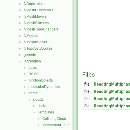
fvConstraints
►
fvMeshDistributors
►
fvMeshMovers
►
fvMeshStitchers
►
fvMeshTopoChangers
►
fvModels
►
fvMotionSolver
►
fvTopoSetSources
►
generic
►
lagrangian
▼
basic
►
Files
DSMC
►
functionObjects
►
file
ReactingMultipha
molecularDynamics
►
file
ReactingMultipha
parcel
▼
file
ReactingMultipha
clouds
▼
file
ReactingMultipha
derived
►
Templates
▼
CollidingCloud
►
MomentumCloud
►