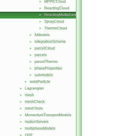
MPPICCloud
►
ReactingCloud
►
ReactingMultiphaseCloud
►
SprayCloud
►
ThermoCloud
►
fvModels
►
integrationScheme
►
parcelCloud
►
parcels
►
parcelThermo
►
phaseProperties
►
submodels
►
solidParticle
►
Lagrangian
►
mesh
►
meshCheck
►
meshTools
►
MomentumTransportModels
►
motionSolvers
►
multiphaseModels
►
ODE
►