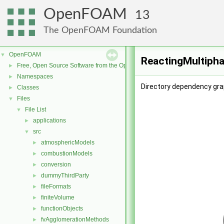
OpenFOAM
13
The OpenFOAM Foundation
OpenFOAM
▼
ReactingMultipha
Free, Open Source Software from the OpenFOAM Foundation
►
Namespaces
►
Directory dependency gra
Classes
►
Files
▼
File List
▼
applications
►
src
▼
atmosphericModels
►
combustionModels
►
conversion
►
dummyThirdParty
►
fileFormats
►
finiteVolume
►
functionObjects
►
fvAgglomerationMethods
►