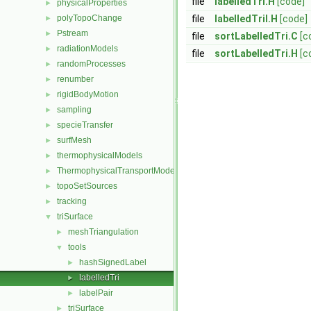
file
labelledTri.H
[code]
physicalProperties
►
polyTopoChange
file
labelledTriI.H
[code]
►
Pstream
►
file
sortLabelledTri.C
[c
radiationModels
►
file
sortLabelledTri.H
[c
randomProcesses
►
renumber
►
rigidBodyMotion
►
sampling
►
specieTransfer
►
surfMesh
►
thermophysicalModels
►
ThermophysicalTransportModels
►
topoSetSources
►
tracking
►
triSurface
▼
meshTriangulation
►
tools
▼
hashSignedLabel
►
labelledTri
►
labelPair
►
triSurface
►