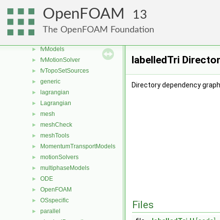
fvMeshDistributors
►
OpenFOAM
13
fvMeshMovers
►
fvMeshStitchers
►
The OpenFOAM Foundation
fvMeshTopoChangers
►
fvModels
►
labelledTri Direct
fvMotionSolver
►
fvTopoSetSources
►
generic
►
Directory dependency graph f
lagrangian
►
Lagrangian
►
mesh
►
meshCheck
►
meshTools
►
MomentumTransportModels
►
motionSolvers
►
multiphaseModels
►
ODE
►
OpenFOAM
►
OSspecific
►
Files
parallel
►