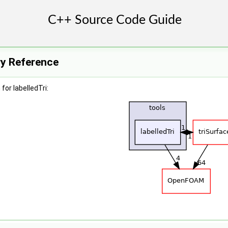
ory Reference
or labelledTri: