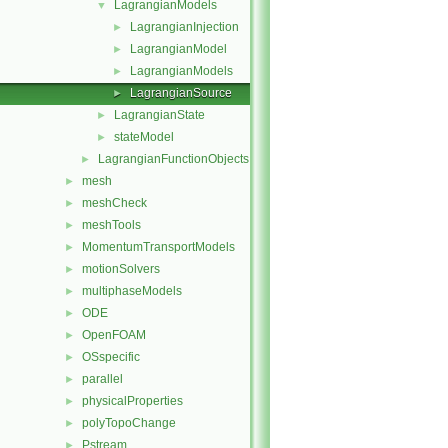
LagrangianModels
▼
LagrangianInjection
►
LagrangianModel
►
LagrangianModels
►
LagrangianSource
►
LagrangianState
►
stateModel
►
LagrangianFunctionObjects
►
mesh
►
meshCheck
►
meshTools
►
MomentumTransportModels
►
motionSolvers
►
multiphaseModels
►
ODE
►
OpenFOAM
►
OSspecific
►
parallel
►
physicalProperties
►
polyTopoChange
►
Pstream
►