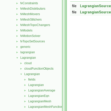
fvConstraints
►
file
LagrangianSource
fvMeshDistributors
►
file
LagrangianSource
fvMeshMovers
►
fvMeshStitchers
►
fvMeshTopoChangers
►
fvModels
►
fvMotionSolver
►
fvTopoSetSources
►
generic
►
lagrangian
►
Lagrangian
▼
cloud
►
cloudFunctionObjects
►
Lagrangian
▼
fields
►
Lagrangian
►
LagrangianAverage
►
LagrangianEqn
►
LagrangianMesh
►
LagrangianMeshFunctionObject
►