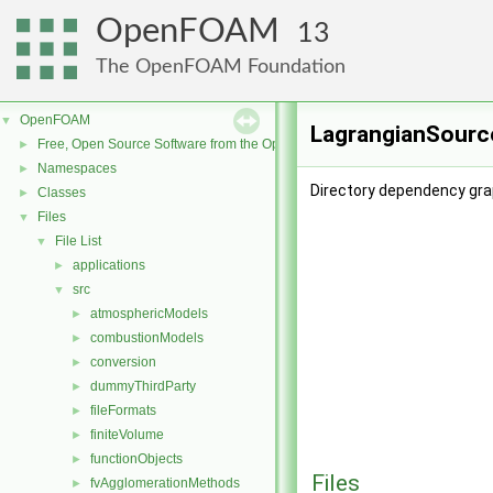
OpenFOAM
13
The OpenFOAM Foundation
OpenFOAM
▼
LagrangianSource
Free, Open Source Software from the OpenFOAM Foundation
►
Namespaces
►
Directory dependency gra
Classes
►
Files
▼
File List
▼
applications
►
src
▼
atmosphericModels
►
combustionModels
►
conversion
►
dummyThirdParty
►
fileFormats
►
finiteVolume
►
functionObjects
►
Files
fvAgglomerationMethods
►