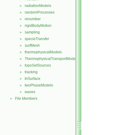
radiationModels
►
randomProcesses
►
renumber
►
rigidBodyMotion
►
sampling
►
specieTransfer
►
surfMesh
►
thermophysicalModels
►
ThermophysicalTransportModels
►
topoSetSources
►
tracking
►
triSurface
►
twoPhaseModels
►
waves
►
File Members
►