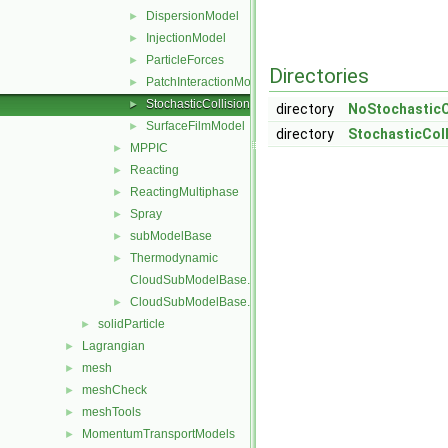
DispersionModel
►
InjectionModel
►
ParticleForces
►
Directories
PatchInteractionModel
►
StochasticCollision
►
directory
NoStochasticC
SurfaceFilmModel
►
directory
StochasticCol
MPPIC
►
Reacting
►
ReactingMultiphase
►
Spray
►
subModelBase
►
Thermodynamic
►
CloudSubModelBase.C
CloudSubModelBase.H
►
solidParticle
►
Lagrangian
►
mesh
►
meshCheck
►
meshTools
►
MomentumTransportModels
►