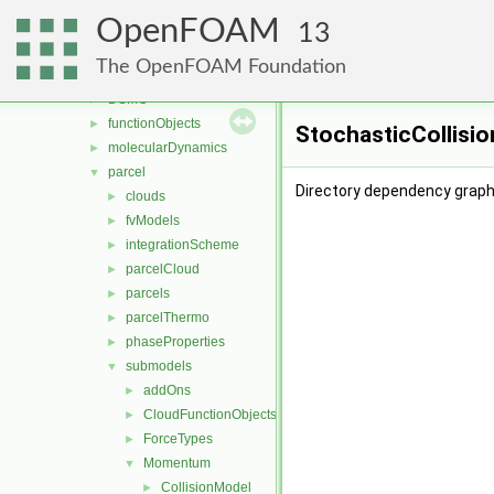
fvTopoSetSources
►
OpenFOAM
generic
►
13
lagrangian
▼
The OpenFOAM Foundation
basic
►
DSMC
►
functionObjects
►
StochasticCollisio
molecularDynamics
►
parcel
▼
Directory dependency graph 
clouds
►
fvModels
►
integrationScheme
►
parcelCloud
►
parcels
►
parcelThermo
►
phaseProperties
►
submodels
▼
addOns
►
CloudFunctionObjects
►
ForceTypes
►
Momentum
▼
CollisionModel
►