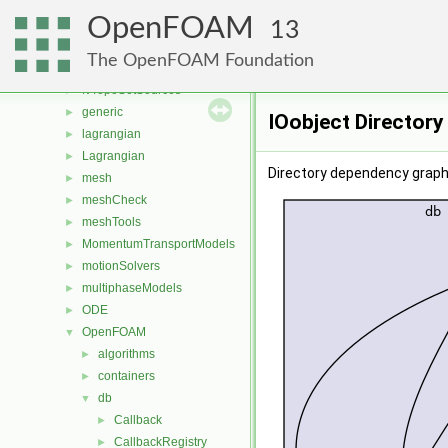
fvMeshStitchers
►
OpenFOAM
fvMeshTopoChangers
►
13
fvModels
►
The OpenFOAM Foundation
fvMotionSolver
►
fvTopoSetSources
►
generic
►
IOobject Directory
lagrangian
►
Lagrangian
►
Directory dependency graph 
mesh
►
meshCheck
►
meshTools
►
MomentumTransportModels
►
motionSolvers
►
multiphaseModels
►
ODE
►
OpenFOAM
▼
algorithms
►
containers
►
db
▼
Callback
►
CallbackRegistry
►