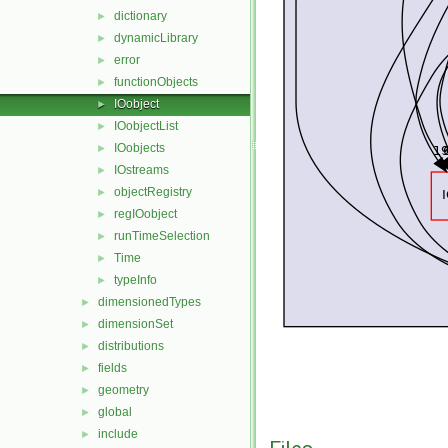
dictionary
►
dynamicLibrary
►
error
►
functionObjects
►
IOobject
►
IOobjectList
►
IOobjects
►
IOstreams
►
objectRegistry
►
regIOobject
►
runTimeSelection
►
Time
►
typeInfo
►
dimensionedTypes
►
dimensionSet
►
distributions
►
fields
►
geometry
►
global
►
include
►