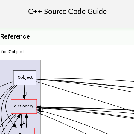
 Reference
for IOobject: