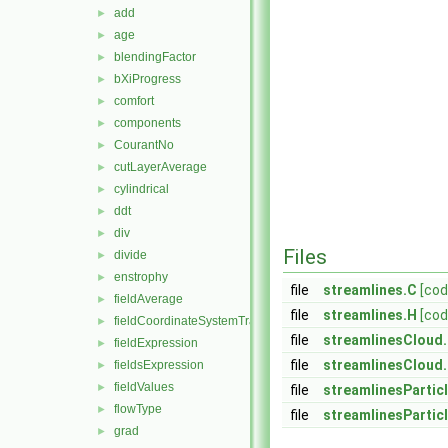
add
►
age
►
blendingFactor
►
bXiProgress
►
comfort
►
components
►
CourantNo
►
cutLayerAverage
►
cylindrical
►
ddt
►
div
►
Files
divide
►
enstrophy
►
file
streamlines.C
[cod
fieldAverage
►
file
streamlines.H
[cod
fieldCoordinateSystemTransform
►
file
streamlinesCloud
fieldExpression
►
file
streamlinesCloud
fieldsExpression
►
fieldValues
►
file
streamlinesPartic
flowType
►
file
streamlinesPartic
grad
►