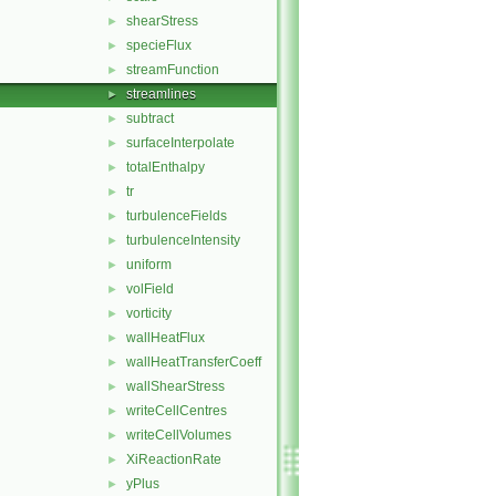
shearStress
►
specieFlux
►
streamFunction
►
streamlines
►
subtract
►
surfaceInterpolate
►
totalEnthalpy
►
tr
►
turbulenceFields
►
turbulenceIntensity
►
uniform
►
volField
►
vorticity
►
wallHeatFlux
►
wallHeatTransferCoeff
►
wallShearStress
►
writeCellCentres
►
writeCellVolumes
►
XiReactionRate
►
yPlus
►