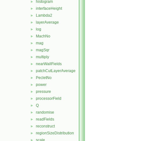
histogram
►
interfaceHeight
►
Lambda2
►
layerAverage
►
log
►
MachNo
►
mag
►
magSqr
►
multiply
►
nearWallFields
►
patchCutLayerAverage
►
PecletNo
►
power
►
pressure
►
processorField
►
Q
►
randomise
►
readFields
►
reconstruct
►
regionSizeDistribution
►
scale
►