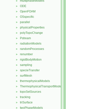
multiphaseModels
►
ODE
►
OpenFOAM
►
OSspecific
►
parallel
►
physicalProperties
►
polyTopoChange
►
Pstream
►
radiationModels
►
randomProcesses
►
renumber
►
rigidBodyMotion
►
sampling
►
specieTransfer
►
surfMesh
►
thermophysicalModels
►
ThermophysicalTransportModels
►
topoSetSources
►
tracking
►
triSurface
►
twoPhaseModels
►