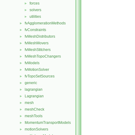
forces
►
solvers
►
utilities
►
fvAgglomerationMethods
►
fvConstraints
►
fvMeshDistributors
►
fvMeshMovers
►
fvMeshStitchers
►
fvMeshTopoChangers
►
fvModels
►
fvMotionSolver
►
fvTopoSetSources
►
generic
►
lagrangian
►
Lagrangian
►
mesh
►
meshCheck
►
meshTools
►
MomentumTransportModels
►
motionSolvers
►