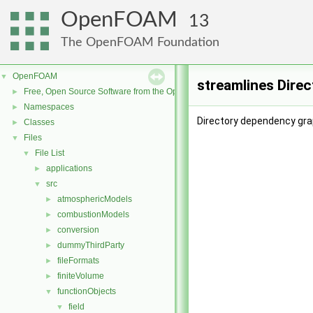
OpenFOAM
13
The OpenFOAM Foundation
OpenFOAM
▼
streamlines Dire
Free, Open Source Software from the OpenFOAM Foundation
►
Namespaces
►
Directory dependency gra
Classes
►
Files
▼
File List
▼
applications
►
src
▼
atmosphericModels
►
combustionModels
►
conversion
►
dummyThirdParty
►
fileFormats
►
finiteVolume
►
functionObjects
▼
field
▼