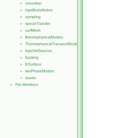
renumber
►
rigidBodyMotion
►
sampling
►
specieTransfer
►
surfMesh
►
thermophysicalModels
►
ThermophysicalTransportModels
►
topoSetSources
►
tracking
►
triSurface
►
twoPhaseModels
►
waves
►
File Members
►