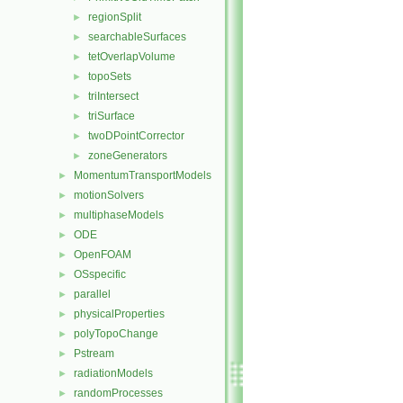
regionSplit
►
searchableSurfaces
►
tetOverlapVolume
►
topoSets
►
triIntersect
►
triSurface
►
twoDPointCorrector
►
zoneGenerators
►
MomentumTransportModels
►
motionSolvers
►
multiphaseModels
►
ODE
►
OpenFOAM
►
OSspecific
►
parallel
►
physicalProperties
►
polyTopoChange
►
Pstream
►
radiationModels
►
randomProcesses
►