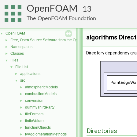
OpenFOAM
13
The OpenFOAM Foundation
OpenFOAM
▼
algorithms Direc
Free, Open Source Software from the OpenFOAM Foundation
►
Namespaces
►
Directory dependency gra
Classes
►
Files
▼
File List
▼
applications
►
src
▼
atmosphericModels
►
combustionModels
►
conversion
►
dummyThirdParty
►
fileFormats
►
finiteVolume
►
functionObjects
►
Directories
fvAgglomerationMethods
►