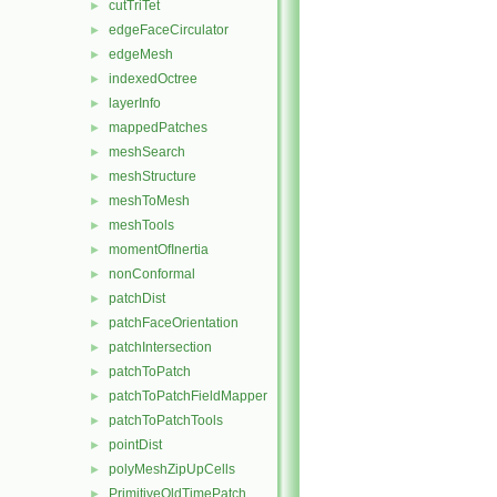
cutTriTet
►
edgeFaceCirculator
►
edgeMesh
►
indexedOctree
►
layerInfo
►
mappedPatches
►
meshSearch
►
meshStructure
►
meshToMesh
►
meshTools
►
momentOfInertia
►
nonConformal
►
patchDist
►
patchFaceOrientation
►
patchIntersection
►
patchToPatch
►
patchToPatchFieldMapper
►
patchToPatchTools
►
pointDist
►
polyMeshZipUpCells
►
PrimitiveOldTimePatch
►