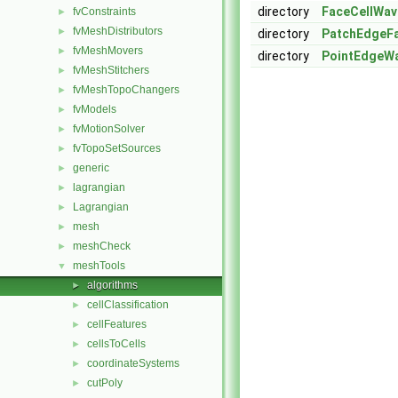
directory
FaceCellWav
fvConstraints
►
fvMeshDistributors
►
directory
PatchEdgeF
fvMeshMovers
►
directory
PointEdgeW
fvMeshStitchers
►
fvMeshTopoChangers
►
fvModels
►
fvMotionSolver
►
fvTopoSetSources
►
generic
►
lagrangian
►
Lagrangian
►
mesh
►
meshCheck
►
meshTools
▼
algorithms
►
cellClassification
►
cellFeatures
►
cellsToCells
►
coordinateSystems
►
cutPoly
►