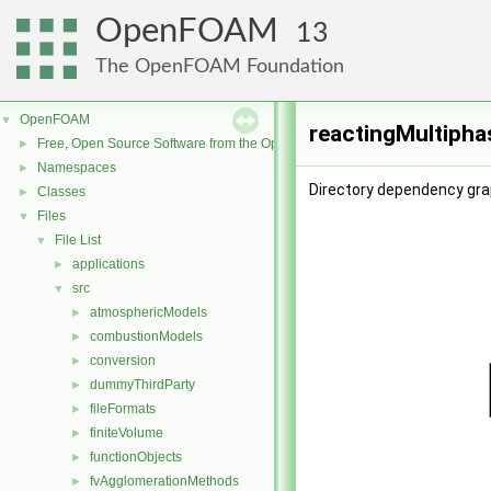
OpenFOAM
13
The OpenFOAM Foundation
OpenFOAM
▼
reactingMultipha
Free, Open Source Software from the OpenFOAM Foundation
►
Namespaces
►
Directory dependency gra
Classes
►
Files
▼
File List
▼
applications
►
src
▼
atmosphericModels
►
combustionModels
►
conversion
►
dummyThirdParty
►
fileFormats
►
finiteVolume
►
functionObjects
►
fvAgglomerationMethods
►