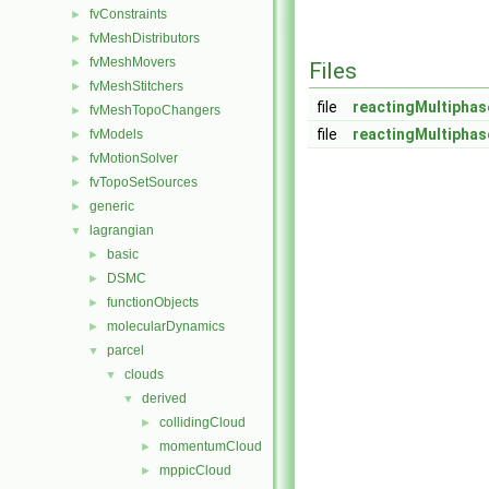
fvConstraints
►
fvMeshDistributors
►
fvMeshMovers
►
Files
fvMeshStitchers
►
file
reactingMultipha
fvMeshTopoChangers
►
file
reactingMultipha
fvModels
►
fvMotionSolver
►
fvTopoSetSources
►
generic
►
lagrangian
▼
basic
►
DSMC
►
functionObjects
►
molecularDynamics
►
parcel
▼
clouds
▼
derived
▼
collidingCloud
►
momentumCloud
►
mppicCloud
►