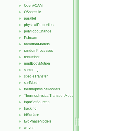
OpenFOAM
►
OSspecific
►
parallel
►
physicalProperties
►
polyTopoChange
►
Pstream
►
radiationModels
►
randomProcesses
►
renumber
►
rigidBodyMotion
►
sampling
►
specieTransfer
►
surfMesh
►
thermophysicalModels
►
ThermophysicalTransportModels
►
topoSetSources
►
tracking
►
triSurface
►
twoPhaseModels
►
waves
►