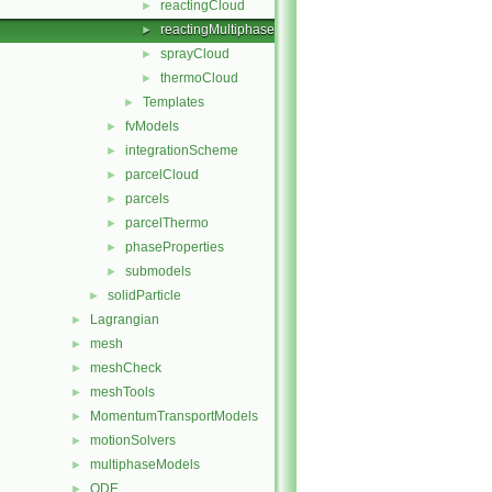
reactingCloud
►
reactingMultiphaseCloud
►
sprayCloud
►
thermoCloud
►
Templates
►
fvModels
►
integrationScheme
►
parcelCloud
►
parcels
►
parcelThermo
►
phaseProperties
►
submodels
►
solidParticle
►
Lagrangian
►
mesh
►
meshCheck
►
meshTools
►
MomentumTransportModels
►
motionSolvers
►
multiphaseModels
►
ODE
►