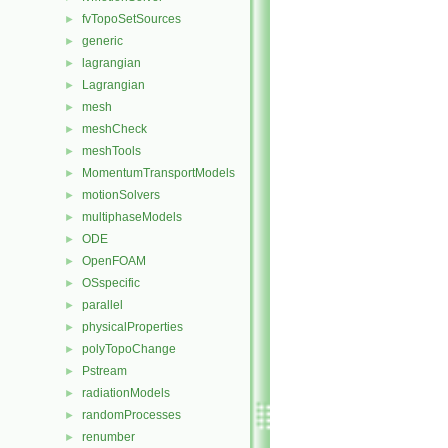
fvTopoSetSources
►
generic
►
lagrangian
►
Lagrangian
►
mesh
►
meshCheck
►
meshTools
►
MomentumTransportModels
►
motionSolvers
►
multiphaseModels
►
ODE
►
OpenFOAM
►
OSspecific
►
parallel
►
physicalProperties
►
polyTopoChange
►
Pstream
►
radiationModels
►
randomProcesses
►
renumber
►