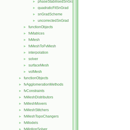
phaseStabilisedSnGrad
►
quadraticFitSnGrad
►
snGradScheme
►
uncorrectedSnGrad
►
functionObjects
►
fvMatrices
►
fvMesh
►
fvMeshToFvMesh
►
interpolation
►
solver
►
surfaceMesh
►
volMesh
►
functionObjects
►
fvAgglomerationMethods
►
fvConstraints
►
fvMeshDistributors
►
fvMeshMovers
►
fvMeshStitchers
►
fvMeshTopoChangers
►
fvModels
►
fvMotionSolver
►