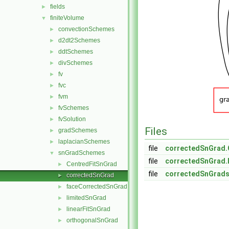
fields
►
finiteVolume
▼
convectionSchemes
►
d2dt2Schemes
►
ddtSchemes
►
divSchemes
►
fv
►
fvc
►
fvm
►
fvSchemes
►
fvSolution
►
Files
gradSchemes
►
laplacianSchemes
►
file
correctedSnGrad.
snGradSchemes
▼
file
correctedSnGrad.
CentredFitSnGrad
►
file
correctedSnGrads
correctedSnGrad
►
faceCorrectedSnGrad
►
limitedSnGrad
►
linearFitSnGrad
►
orthogonalSnGrad
►