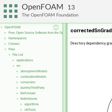
OpenFOAM
13
The OpenFOAM Foundation
OpenFOAM
▼
correctedSnGrad 
Free, Open Source Software from the OpenFOAM Foundation
►
Namespaces
►
Directory dependency gra
Classes
►
Files
▼
File List
▼
applications
►
src
▼
atmosphericModels
►
combustionModels
►
conversion
►
dummyThirdParty
►
fileFormats
►
finiteVolume
▼
algorithms
►
cfdTools
►