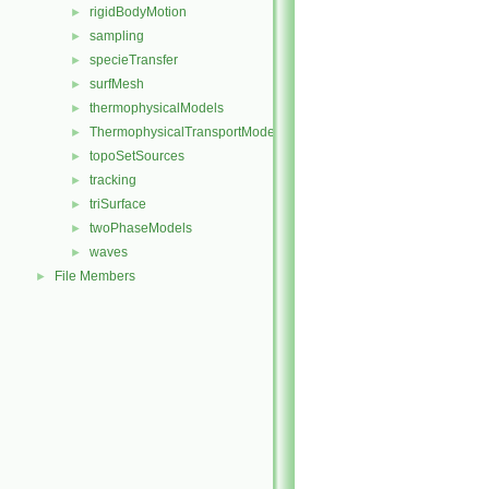
rigidBodyMotion
►
sampling
►
specieTransfer
►
surfMesh
►
thermophysicalModels
►
ThermophysicalTransportModels
►
topoSetSources
►
tracking
►
triSurface
►
twoPhaseModels
►
waves
►
File Members
►