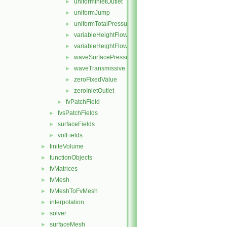
uniformInletOutlet
►
uniformJump
►
uniformTotalPressure
►
variableHeightFlowRate
►
variableHeightFlowRateInletVelocity
►
waveSurfacePressure
►
waveTransmissive
►
zeroFixedValue
►
zeroInletOutlet
►
fvPatchField
►
fvsPatchFields
►
surfaceFields
►
volFields
►
finiteVolume
►
functionObjects
►
fvMatrices
►
fvMesh
►
fvMeshToFvMesh
►
interpolation
►
solver
►
surfaceMesh
►