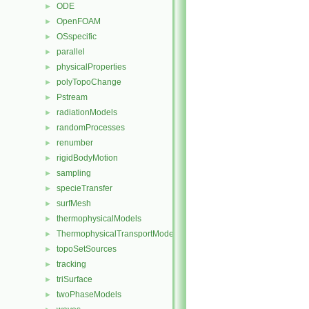
ODE
►
OpenFOAM
►
OSspecific
►
parallel
►
physicalProperties
►
polyTopoChange
►
Pstream
►
radiationModels
►
randomProcesses
►
renumber
►
rigidBodyMotion
►
sampling
►
specieTransfer
►
surfMesh
►
thermophysicalModels
►
ThermophysicalTransportModels
►
topoSetSources
►
tracking
►
triSurface
►
twoPhaseModels
►