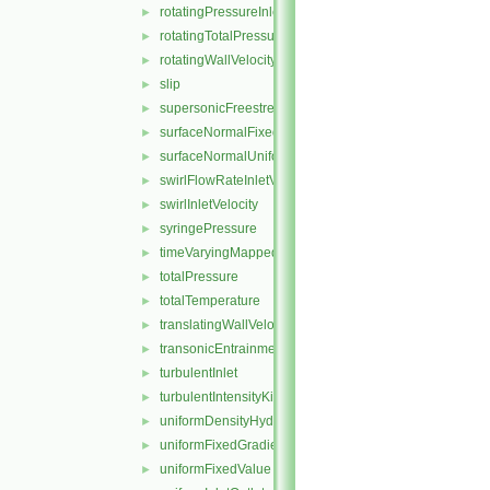
rotatingPressureInletOutletVelocity
►
rotatingTotalPressure
►
rotatingWallVelocity
►
slip
►
supersonicFreestream
►
surfaceNormalFixedValue
►
surfaceNormalUniformFixedValue
►
swirlFlowRateInletVelocity
►
swirlInletVelocity
►
syringePressure
►
timeVaryingMappedFixedValue
►
totalPressure
►
totalTemperature
►
translatingWallVelocity
►
transonicEntrainmentPressure
►
turbulentInlet
►
turbulentIntensityKineticEnergyInlet
►
uniformDensityHydrostaticPressure
►
uniformFixedGradient
►
uniformFixedValue
►