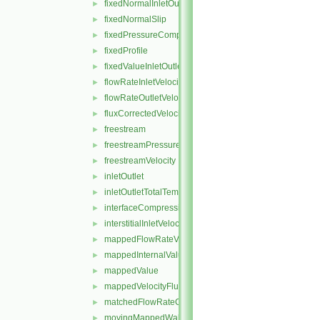
fixedNormalInletOutletVelocity
►
fixedNormalSlip
►
fixedPressureCompressibleDensity
►
fixedProfile
►
fixedValueInletOutlet
►
flowRateInletVelocity
►
flowRateOutletVelocity
►
fluxCorrectedVelocity
►
freestream
►
freestreamPressure
►
freestreamVelocity
►
inletOutlet
►
inletOutletTotalTemperature
►
interfaceCompression
►
interstitialInletVelocity
►
mappedFlowRateVelocity
►
mappedInternalValue
►
mappedValue
►
mappedVelocityFlux
►
matchedFlowRateOutletVelocity
►
movingMappedWallVelocity
►