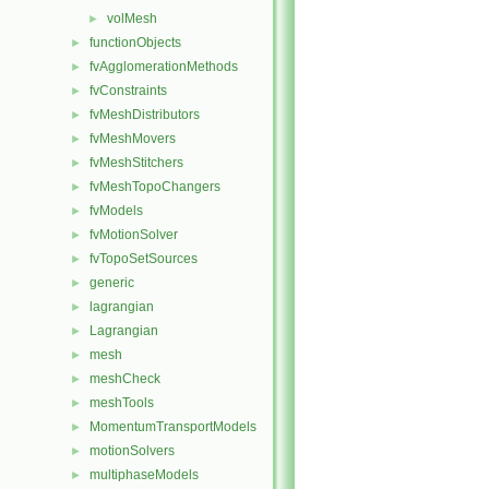
volMesh
►
functionObjects
►
fvAgglomerationMethods
►
fvConstraints
►
fvMeshDistributors
►
fvMeshMovers
►
fvMeshStitchers
►
fvMeshTopoChangers
►
fvModels
►
fvMotionSolver
►
fvTopoSetSources
►
generic
►
lagrangian
►
Lagrangian
►
mesh
►
meshCheck
►
meshTools
►
MomentumTransportModels
►
motionSolvers
►
multiphaseModels
►