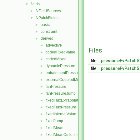
fields
▼
fvFieldSources
►
fvPatchFields
▼
basic
►
constraint
►
derived
▼
advective
►
Files
codedFixedValue
►
codedMixed
►
file
pressureFvPatchSc
dynamicPressure
►
file
pressureFvPatchSc
entrainmentPressure
►
externalCoupledMixed
►
fanPressure
►
fanPressureJump
►
fixedFluxExtrapolatedPressure
►
fixedFluxPressure
►
fixedInternalValue
►
fixedJump
►
fixedMean
►
fixedMeanOutletInlet
►