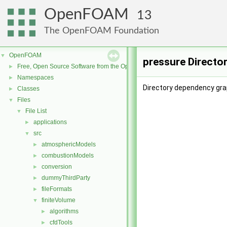
OpenFOAM
13
The OpenFOAM Foundation
OpenFOAM
▼
pressure Directo
Free, Open Source Software from the OpenFOAM Foundation
►
Namespaces
►
Directory dependency gra
Classes
►
Files
▼
File List
▼
applications
►
src
▼
atmosphericModels
►
combustionModels
►
conversion
►
dummyThirdParty
►
fileFormats
►
finiteVolume
▼
algorithms
►
cfdTools
►