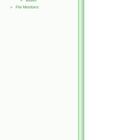
waves
►
File Members
►