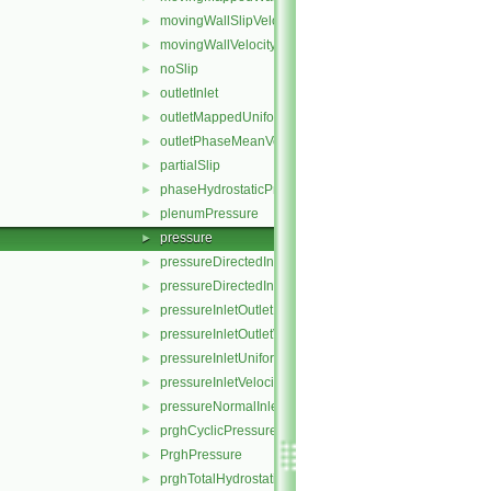
movingWallSlipVelocity
►
movingWallVelocity
►
noSlip
►
outletInlet
►
outletMappedUniformInlet
►
outletPhaseMeanVelocity
►
partialSlip
►
phaseHydrostaticPressure
►
plenumPressure
►
pressure
►
pressureDirectedInletOutletVelocity
►
pressureDirectedInletVelocity
►
pressureInletOutletParSlipVelocity
►
pressureInletOutletVelocity
►
pressureInletUniformVelocity
►
pressureInletVelocity
►
pressureNormalInletOutletVelocity
►
prghCyclicPressure
►
PrghPressure
►
prghTotalHydrostaticPressure
►