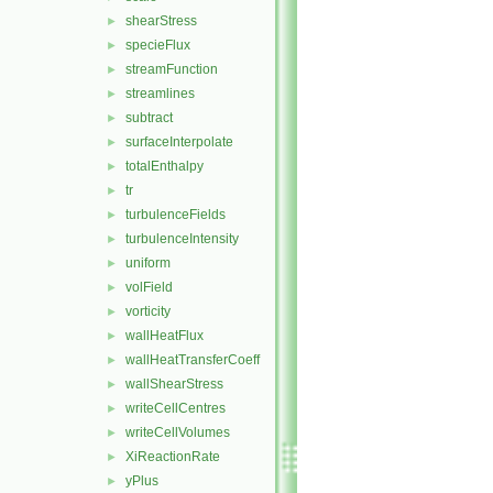
shearStress
►
specieFlux
►
streamFunction
►
streamlines
►
subtract
►
surfaceInterpolate
►
totalEnthalpy
►
tr
►
turbulenceFields
►
turbulenceIntensity
►
uniform
►
volField
►
vorticity
►
wallHeatFlux
►
wallHeatTransferCoeff
►
wallShearStress
►
writeCellCentres
►
writeCellVolumes
►
XiReactionRate
►
yPlus
►