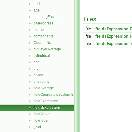
add
►
age
►
blendingFactor
►
Files
bXiProgress
►
file
fieldsExpression.
comfort
►
file
fieldsExpression.
components
►
CourantNo
►
file
fieldsExpressionT
cutLayerAverage
►
cylindrical
►
ddt
►
div
►
divide
►
enstrophy
►
fieldAverage
►
fieldCoordinateSystemTransform
►
fieldExpression
►
fieldsExpression
►
fieldValues
►
flowType
►
grad
►