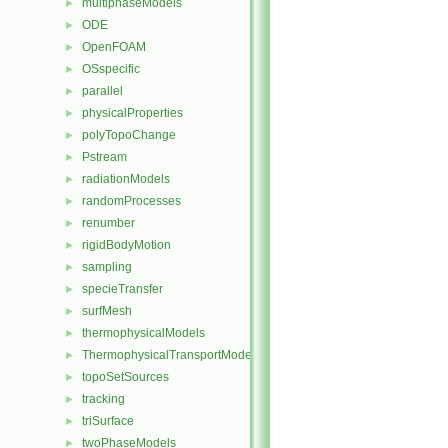
multiphaseModels
►
ODE
►
OpenFOAM
►
OSspecific
►
parallel
►
physicalProperties
►
polyTopoChange
►
Pstream
►
radiationModels
►
randomProcesses
►
renumber
►
rigidBodyMotion
►
sampling
►
specieTransfer
►
surfMesh
►
thermophysicalModels
►
ThermophysicalTransportModels
►
topoSetSources
►
tracking
►
triSurface
►
twoPhaseModels
►