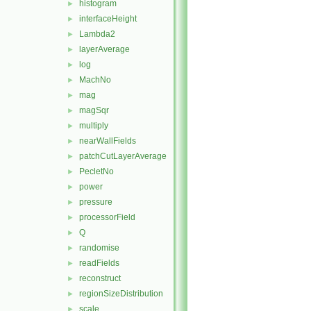
histogram
►
interfaceHeight
►
Lambda2
►
layerAverage
►
log
►
MachNo
►
mag
►
magSqr
►
multiply
►
nearWallFields
►
patchCutLayerAverage
►
PecletNo
►
power
►
pressure
►
processorField
►
Q
►
randomise
►
readFields
►
reconstruct
►
regionSizeDistribution
►
scale
►