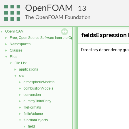
OpenFOAM
13
The OpenFOAM Foundation
OpenFOAM
▼
fieldsExpression
Free, Open Source Software from the OpenFOAM Foundation
►
Namespaces
►
Directory dependency grap
Classes
►
Files
▼
File List
▼
applications
►
src
▼
atmosphericModels
►
combustionModels
►
conversion
►
dummyThirdParty
►
fileFormats
►
finiteVolume
►
functionObjects
▼
field
▼