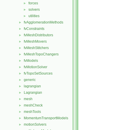
forces
►
solvers
►
utilities
►
fvAgglomerationMethods
►
fvConstraints
►
fvMeshDistributors
►
fvMeshMovers
►
fvMeshStitchers
►
fvMeshTopoChangers
►
fvModels
►
fvMotionSolver
►
fvTopoSetSources
►
generic
►
lagrangian
►
Lagrangian
►
mesh
►
meshCheck
►
meshTools
►
MomentumTransportModels
►
motionSolvers
►