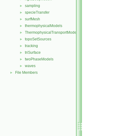
sampling
►
specieTransfer
►
surfMesh
►
thermophysicalModels
►
ThermophysicalTransportModels
►
topoSetSources
►
tracking
►
triSurface
►
twoPhaseModels
►
waves
►
File Members
►