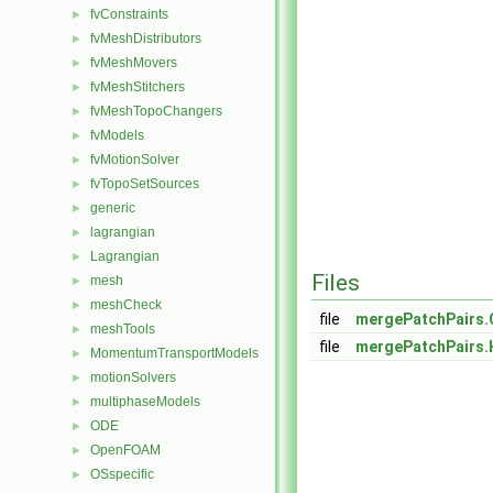
fvConstraints
►
fvMeshDistributors
►
fvMeshMovers
►
fvMeshStitchers
►
fvMeshTopoChangers
►
fvModels
►
fvMotionSolver
►
fvTopoSetSources
►
generic
►
lagrangian
►
Lagrangian
►
Files
mesh
►
meshCheck
►
file
mergePatchPairs.
meshTools
►
file
mergePatchPairs.
MomentumTransportModels
►
motionSolvers
►
multiphaseModels
►
ODE
►
OpenFOAM
►
OSspecific
►