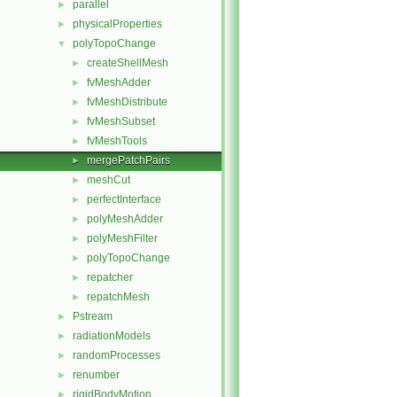
parallel
►
physicalProperties
►
polyTopoChange
▼
createShellMesh
►
fvMeshAdder
►
fvMeshDistribute
►
fvMeshSubset
►
fvMeshTools
►
mergePatchPairs
►
meshCut
►
perfectInterface
►
polyMeshAdder
►
polyMeshFilter
►
polyTopoChange
►
repatcher
►
repatchMesh
►
Pstream
►
radiationModels
►
randomProcesses
►
renumber
►
rigidBodyMotion
►