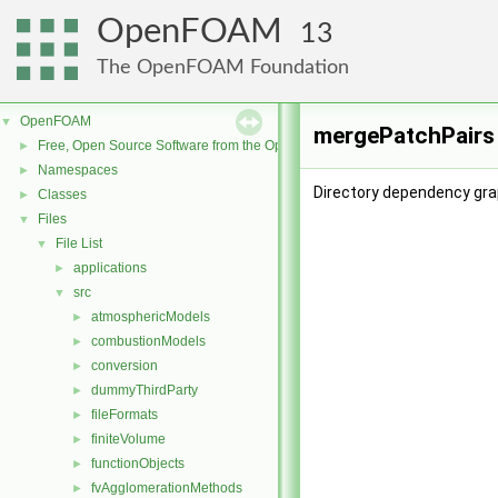
OpenFOAM
13
The OpenFOAM Foundation
OpenFOAM
▼
mergePatchPairs 
Free, Open Source Software from the OpenFOAM Foundation
►
Namespaces
►
Directory dependency gra
Classes
►
Files
▼
File List
▼
applications
►
src
▼
atmosphericModels
►
combustionModels
►
conversion
►
dummyThirdParty
►
fileFormats
►
finiteVolume
►
functionObjects
►
fvAgglomerationMethods
►